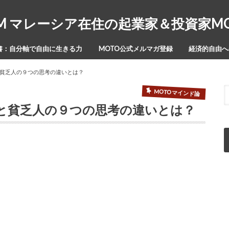
Y-ISM マレーシア在住の起業家＆投資家
書：自分軸で自由に生きる力
MOTO公式メルマガ登録
経済的自由への
貧乏人の９つの思考の違いとは？
MOTOマインド論
と貧乏人の９つの思考の違いとは？