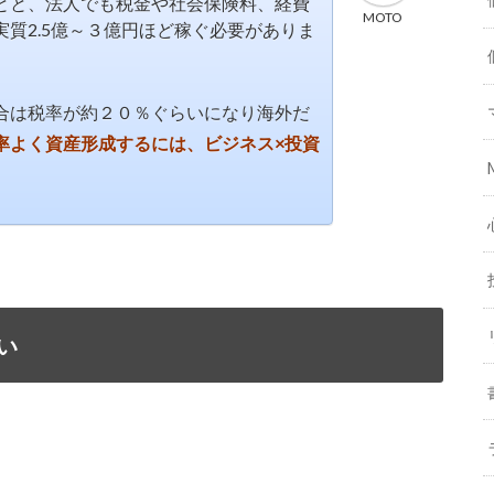
とと、法人でも税金や社会保険料、経費
MOTO
質2.5億～３億円ほど稼ぐ必要がありま
合は税率が約２０％ぐらいになり海外だ
率よく
資産形成するには、ビジネス×投資
い