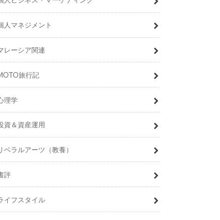
個人マネジメント
マレーシア関連
MOTO旅行記
心理学
投資＆資産運用
リベラルアーツ（教養）
書評
ライフスタイル