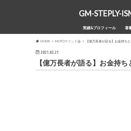
GM-STEPL
実績&プロフィール
著
HOME
MOTOマインド論
【億万長者が語る】お金持ちと
2021.02.21
【億万長者が語る】お金持ち