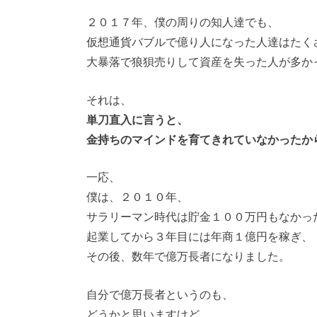
２０１７年、僕の周りの知人達でも、
仮想通貨バブルで億り人になった人達はたく
大暴落で狼狽売りして資産を失った人が多か
それは、
単刀直入に言うと、
金持ちのマインドを育てきれていなかったか
一応、
僕は、２０１０年、
サラリーマン時代は貯金１００万円もなかっ
起業してから３年目には年商１億円を稼ぎ、
その後、数年で億万長者になりました。
自分で億万長者というのも、
どうかと思いますけど、