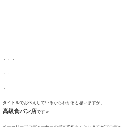
・・・
・・
・
タイトルでお伝えしているからわかると思いますが、
高級食パン店
ですｗ
ベーカリープロデューサーの岸本拓也さんという方がプロデュ