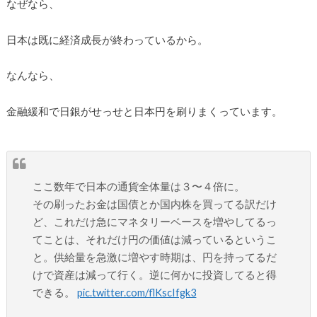
なぜなら、
日本は既に経済成長が終わっているから。
なんなら、
金融緩和で日銀がせっせと日本円を刷りまくっています。
ここ数年で日本の通貨全体量は３〜４倍に。
その刷ったお金は国債とか国内株を買ってる訳だけ
ど、これだけ急にマネタリーベースを増やしてるっ
てことは、それだけ円の価値は減っているというこ
と。供給量を急激に増やす時期は、円を持ってるだ
けで資産は減って行く。逆に何かに投資してると得
できる。
pic.twitter.com/flKscIfgk3