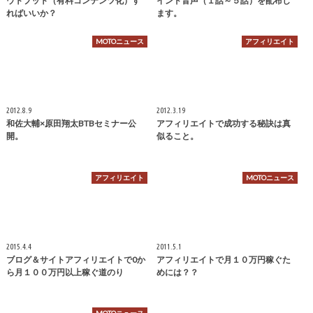
ウトプット（有料コンテンツ化）す
インド音声（１話～５話）を配布し
ればいいか？
ます。
MOTOニュース
アフィリエイト
2012.8.9
2012.3.19
和佐大輔×原田翔太BTBセミナー公
アフィリエイトで成功する秘訣は真
開。
似ること。
アフィリエイト
MOTOニュース
2015.4.4
2011.5.1
ブログ＆サイトアフィリエイトで0か
アフィリエイトで月１０万円稼ぐた
ら月１００万円以上稼ぐ道のり
めには？？