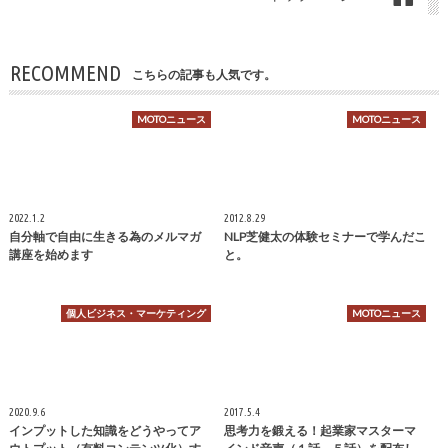
RECOMMEND
こちらの記事も人気です。
MOTOニュース
MOTOニュース
2022.1.2
2012.8.29
自分軸で自由に生きる為のメルマガ
NLP芝健太の体験セミナーで学んだこ
講座を始めます
と。
個人ビジネス・マーケティング
MOTOニュース
2020.9.6
2017.5.4
インプットした知識をどうやってア
思考力を鍛える！起業家マスターマ