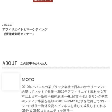
MOTOニュース
2012.2.27
アフィリエイトとマーケティング
（渡邉健太郎セミナー）
ABOUT
この記事をかいた人
MOTO
2010年アパレルの某ブラック会社で日本のサラリーマンに
絶望してネットで起業⇒2012年アフィリエイト教材を２万
本以上日本一販売⇒精神崩壊⇒4社経営⇒ボルダリング事業
やメディア事業を売却⇒2018年MM2Hビザを取得してマレー
シアに移住⇒海外投資＆ビジネスを通じて成長しまくれる
GMM＆GMCコミュニティを運営中