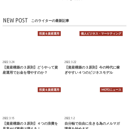
NEW POST
このライターの最新記事
投資＆資産運用
個人ビジネス・マーケティング
2022.3.24
2022.3.22
【資産構築の３原則】どうやって資
【資産構築の３原則】今の時代に稼
産運用でお金を増やすのか？
ぎやすい４つのビジネスモデル
投資＆資産運用
MOTOニュース
2022.3.15
2022.1.2
【資産構築の３原則】４つの浪費を
自分軸で自由に生きる為のメルマガ
見直せば資産は増える！
講座を始めます