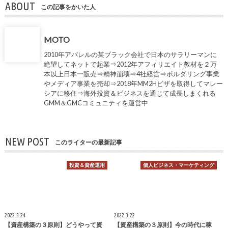
ABOUT
この記事をかいた人
MOTO
2010年アパレルの某ブラック会社で日本のサラリーマンに
絶望してネットで起業⇒2012年アフィリエイト教材を２万
本以上日本一販売⇒精神崩壊⇒4社経営⇒ボルダリング事業
やメディア事業を売却⇒2018年MM2Hビザを取得してマレー
シアに移住⇒海外投資＆ビジネスを通じて成長しまくれる
GMM＆GMCコミュニティを運営中
NEW POST
このライターの最新記事
投資＆資産運用
個人ビジネス・マーケティング
2022.3.24
2022.3.22
【資産構築の３原則】どうやって資
【資産構築の３原則】今の時代に稼