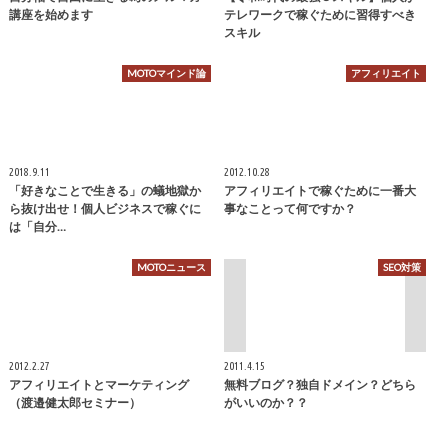
講座を始めます
テレワークで稼ぐために習得すべき
スキル
MOTOマインド論
アフィリエイト
2018.9.11
2012.10.28
「好きなことで生きる」の蟻地獄か
アフィリエイトで稼ぐために一番大
ら抜け出せ！個人ビジネスで稼ぐに
事なことって何ですか？
は「自分…
MOTOニュース
SEO対策
2012.2.27
2011.4.15
アフィリエイトとマーケティング
無料ブログ？独自ドメイン？どちら
（渡邉健太郎セミナー）
がいいのか？？