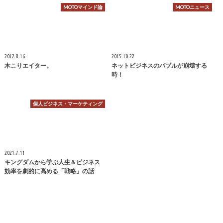
MOTOマインド論
MOTOニュース
2012.8.16
2015.10.22
木こりエイター。
ネットビジネスのバブルが崩壊する
時！
個人ビジネス・マーケティング
2021.7.11
キングダムから学ぶ人生＆ビジネス
効率を劇的に高める「戦略」の話