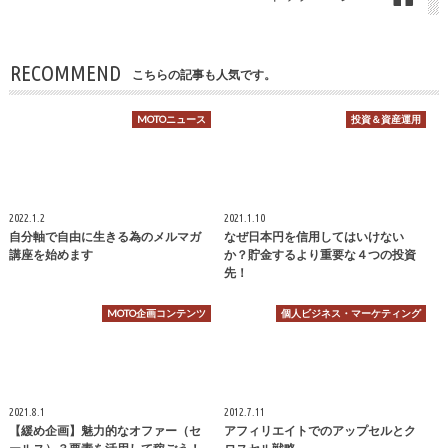
RECOMMEND
こちらの記事も人気です。
MOTOニュース
投資＆資産運用
2022.1.2
2021.1.10
自分軸で自由に生きる為のメルマガ
なぜ日本円を信用してはいけない
講座を始めます
か？貯金するより重要な４つの投資
先！
MOTO企画コンテンツ
個人ビジネス・マーケティング
2021.8.1
2012.7.11
【緩め企画】魅力的なオファー（セ
アフィリエイトでのアップセルとク