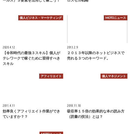
ールス）３要素を活用して稼ごう！
ロスセル戦略
個人ビジネス・マーケティング
MOTOニュース
2020.4.12
2013.2.9
【令和時代の最強３スキル】個人が
２０１３年以降のネットビジネスで
テレワークで稼ぐために習得すべき
売れる３つのキーワード。
スキル
アフィリエイト
個人マネジメント
2011.4.11
2018.11.18
効率良くアフィリエイト作業ができ
吸収率１５倍の効果的な本の読み方
ていますか？？
（読書の技法）とは？