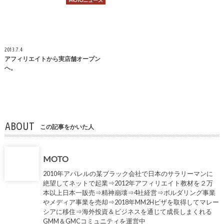
MOTOニュース
2013.7.4
アフィリエイトから実店舗オープン
へ。
ABOUT
この記事をかいた人
MOTO
2010年アパレルの某ブラック会社で日本のサラリーマンに
絶望してネットで起業⇒2012年アフィリエイト教材を２万
本以上日本一販売⇒精神崩壊⇒4社経営⇒ボルダリング事業
やメディア事業を売却⇒2018年MM2Hビザを取得してマレー
シアに移住⇒海外投資＆ビジネスを通じて成長しまくれる
GMM＆GMCコミュニティを運営中