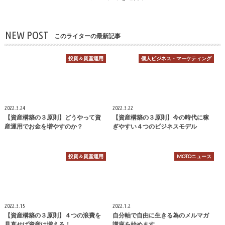
NEW POST
このライターの最新記事
投資＆資産運用
個人ビジネス・マーケティング
2022.3.24
2022.3.22
【資産構築の３原則】どうやって資
【資産構築の３原則】今の時代に稼
産運用でお金を増やすのか？
ぎやすい４つのビジネスモデル
投資＆資産運用
MOTOニュース
2022.3.15
2022.1.2
【資産構築の３原則】４つの浪費を
自分軸で自由に生きる為のメルマガ
見直せば資産は増える！
講座を始めます