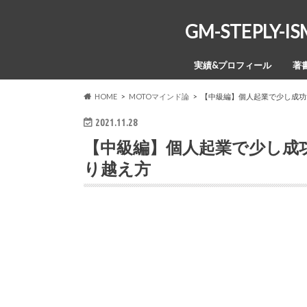
GM-STEPL
実績&プロフィール
著
HOME
MOTOマインド論
【中級編】個人起業で少し成功
2021.11.28
【中級編】個人起業で少し成
り越え方