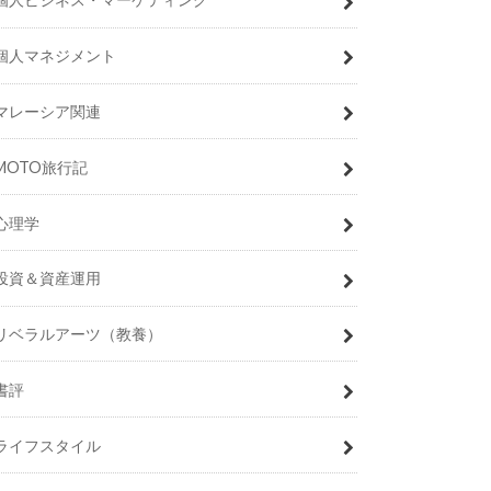
個人マネジメント
マレーシア関連
MOTO旅行記
心理学
投資＆資産運用
リベラルアーツ（教養）
書評
ライフスタイル