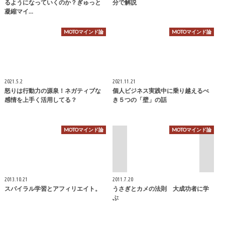
るようになっていくのか？ぎゅっと
分で解説
凝縮マイ…
MOTOマインド論
MOTOマインド論
2021.5.2
2021.11.21
怒りは行動力の源泉！ネガティブな
個人ビジネス実践中に乗り越えるべ
感情を上手く活用してる？
き５つの「壁」の話
MOTOマインド論
MOTOマインド論
2013.10.21
2011.7.20
スパイラル学習とアフィリエイト。
うさぎとカメの法則 大成功者に学
ぶ