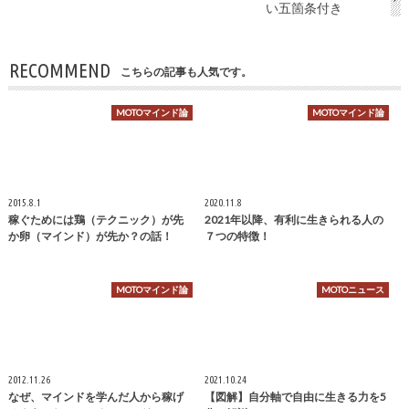
い五箇条付き
RECOMMEND
こちらの記事も人気です。
MOTOマインド論
MOTOマインド論
2015.8.1
2020.11.8
稼ぐためには鶏（テクニック）が先
2021年以降、有利に生きられる人の
か卵（マインド）が先か？の話！
７つの特徴！
MOTOマインド論
MOTOニュース
2012.11.26
2021.10.24
なぜ、マインドを学んだ人から稼げ
【図解】自分軸で自由に生きる力を5