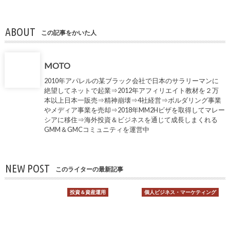
ABOUT
この記事をかいた人
MOTO
2010年アパレルの某ブラック会社で日本のサラリーマンに
絶望してネットで起業⇒2012年アフィリエイト教材を２万
本以上日本一販売⇒精神崩壊⇒4社経営⇒ボルダリング事業
やメディア事業を売却⇒2018年MM2Hビザを取得してマレー
シアに移住⇒海外投資＆ビジネスを通じて成長しまくれる
GMM＆GMCコミュニティを運営中
NEW POST
このライターの最新記事
投資＆資産運用
個人ビジネス・マーケティング