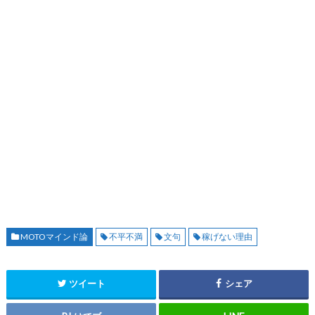
MOTOマインド論
不平不満
文句
稼げない理由
ツイート
シェア