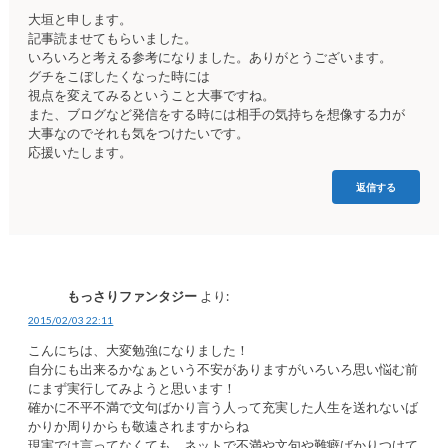
大垣と申します。
記事読ませてもらいました。
いろいろと考える参考になりました。ありがとうございます。
グチをこぼしたくなった時には
視点を変えてみるということ大事ですね。
また、ブログなど発信をする時には相手の気持ちを想像する力が
大事なのでそれも気をつけたいです。
応援いたします。
返信する
もっさりファンタジー
より:
2015/02/03 22:11
こんにちは、大変勉強になりました！
自分にも出来るかなぁという不安がありますがいろいろ思い悩む前
にまず実行してみようと思います！
確かに不平不満で文句ばかり言う人って充実した人生を送れないば
かりか周りからも敬遠されますからね
現実では言ってなくても、ネットで不満や文句や難癖ばかりつけて