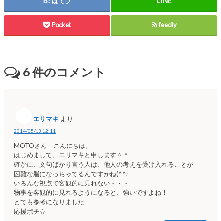
はてブ
Pocket
feedly
6
件のコメント
エリマキ
より:
2014/05/13 12:11
MOTOさん こんにちは。
はじめまして、エリマキと申します＾＾
確かに、文句ばかり言う人は、他人の考えを受け入れることが
困難な脳になっちゃてるんですかね(^^;
いろんな視点で客観的に見れない・・・
物事を客観的に見れるようになると、強いですよね！
とても参考になりました
応援ポチ☆