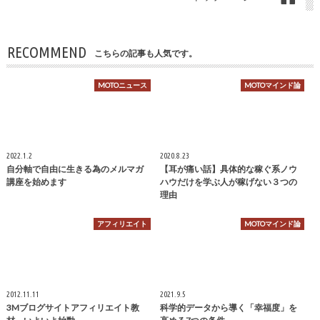
RECOMMEND
こちらの記事も人気です。
MOTOニュース
MOTOマインド論
2022.1.2
2020.8.23
自分軸で自由に生きる為のメルマガ
【耳が痛い話】具体的な稼ぐ系ノウ
講座を始めます
ハウだけを学ぶ人が稼げない３つの
理由
アフィリエイト
MOTOマインド論
2012.11.11
2021.9.5
3Mブログサイトアフィリエイト教
科学的データから導く「幸福度」を