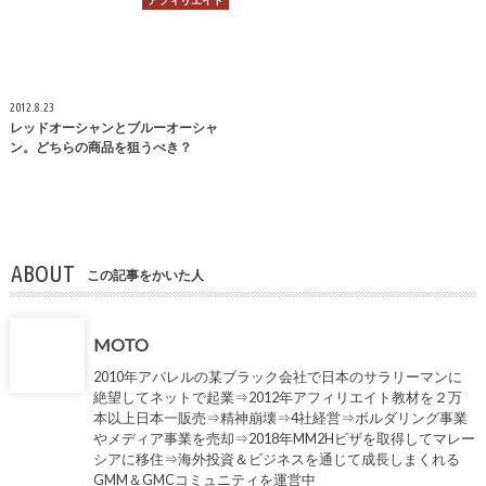
アフィリエイト
2012.8.23
レッドオーシャンとブルーオーシャ
ン。どちらの商品を狙うべき？
ABOUT
この記事をかいた人
MOTO
2010年アパレルの某ブラック会社で日本のサラリーマンに
絶望してネットで起業⇒2012年アフィリエイト教材を２万
本以上日本一販売⇒精神崩壊⇒4社経営⇒ボルダリング事業
やメディア事業を売却⇒2018年MM2Hビザを取得してマレー
シアに移住⇒海外投資＆ビジネスを通じて成長しまくれる
GMM＆GMCコミュニティを運営中