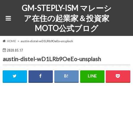
GM-STEPLY-ISM マレーシ
ア在住の起業家＆投資家
MOTO公式ブログ
HOME
austin-distel-wD1LRb9OeEo-unsplash
2020.05.17
austin-distel-wD1LRb9OeEo-unsplash