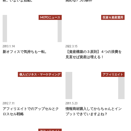
材。いよいよ始動。
高める7つの条件
MOTOニュース
投資＆資産運用
2013.1.14
2022.3.15
新オフィスで気持ちも一転。
【資産構築の３原則】４つの浪費を
見直せば資産は増える！
個人ビジネス・マーケティング
アフィリエイト
2012.7.11
2011.5.23
アフィリエイトでのアップセルとク
情報商材購入してからちゃんとイン
ロスセル戦略
プットできていますよね？