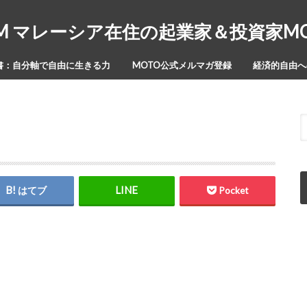
Y-ISM マレーシア在住の起業家＆投資家
書：自分軸で自由に生きる力
MOTO公式メルマガ登録
経済的自由への
はてブ
Pocket