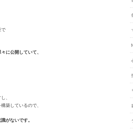
座で
裸々に公開していて、
すし、
を構築しているので、
意識がないです。