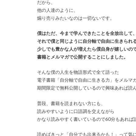
だから、
他の人達のように、
煽り売りみたいなのは一切ないです。
僕はただ、今まで学んできたことを全放出して
それで僕と同じように自分軸で自由に生きられ
少しでも豊かな人が増えたら僕自身が嬉しいの
書籍とメルマガで公開することにしました。
そんな僕の人生を物語形式で全て語った
電子書籍「自分軸で自由に生きる力」をメルマ
期間限定で無料公開しているので興味あれば読
普段、書籍を読まれない方にも、
読みやすいように口語調を交えながら
かなり読みやすく書いているので60分もあれば
読めばきっと「自分でも出来るかも！」って気