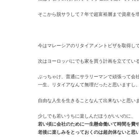
そこから脱サラして７年で超富裕層まで資産を
今はマレーシアのリタイアメントビザを取得し
次はヨーロッパにでも家を買う計画を立ててい
ぶっちゃけ、普通にサラリーマンで頑張って会
一生、リタイアなんて無理だったと思いますし
自由な人生を生きることなんて出来ないと思い
少しでも若いうちに楽しんだほうがいいのに、
若い頃に会社のために一生懸命働いて時間を費
老後に楽しみをとっておくのは超勿体ないと思