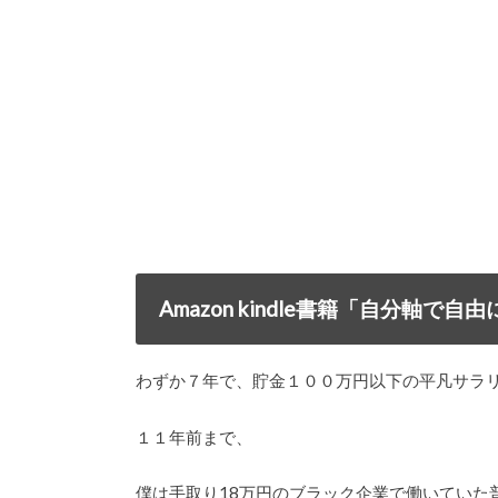
Amazon kindle書籍「自分軸
わずか７年で、貯金１００万円以下の平凡サラ
１１年前まで、
僕は手取り18万円のブラック企業で働いていた