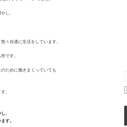
増やし、
て悠々自適に生活をしています。
る所です。
社のために働きまくっていても
、
ます。
やし、
います。