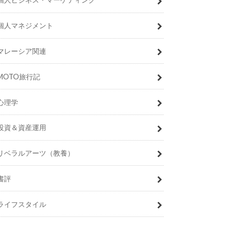
個人マネジメント
マレーシア関連
MOTO旅行記
心理学
投資＆資産運用
リベラルアーツ（教養）
書評
ライフスタイル