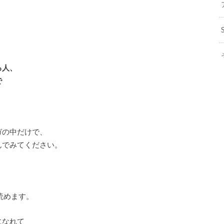
、
る人、
で
ガの中だけで、
んでみてください。
読めます。
になれて