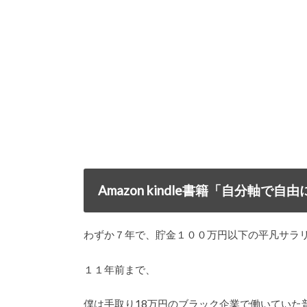
Amazon kindle書籍「自分軸
わずか７年で、貯金１００万円以下の平凡サラ
１１年前まで、
僕は手取り18万円のブラック企業で働いていた