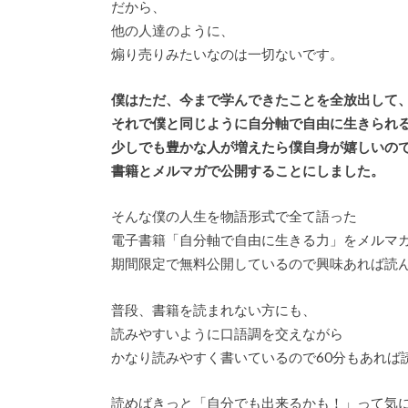
だから、
他の人達のように、
煽り売りみたいなのは一切ないです。
僕はただ、今まで学んできたことを全放出して
それで僕と同じように自分軸で自由に生きられ
少しでも豊かな人が増えたら僕自身が嬉しいの
書籍とメルマガで公開することにしました。
そんな僕の人生を物語形式で全て語った
電子書籍「自分軸で自由に生きる力」をメルマ
期間限定で無料公開しているので興味あれば読
普段、書籍を読まれない方にも、
読みやすいように口語調を交えながら
かなり読みやすく書いているので60分もあれば
読めばきっと「自分でも出来るかも！」って気