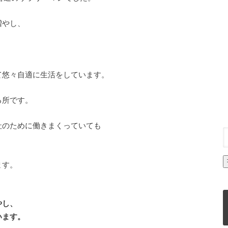
増やし、
て悠々自適に生活をしています。
る所です。
社のために働きまくっていても
、
ます。
やし、
います。