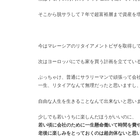
そこから脱サラして７年で超富裕層まで資産を
今はマレーシアのリタイアメントビザを取得し
次はヨーロッパにでも家を買う計画を立ててい
ぶっちゃけ、普通にサラリーマンで頑張って会
一生、リタイアなんて無理だったと思いますし
自由な人生を生きることなんて出来ないと思い
少しでも若いうちに楽しんだほうがいいのに、
若い頃に会社のために一生懸命働いて時間を費
老後に楽しみをとっておくのは超勿体ないと思