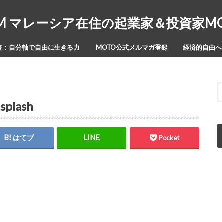
Y-ISM マレーシア在住の起業家＆投資家
書：自分軸で自由に生きる力
MOTO公式メルマガ登録
経済的自由への
splash
はてブ
Pocket