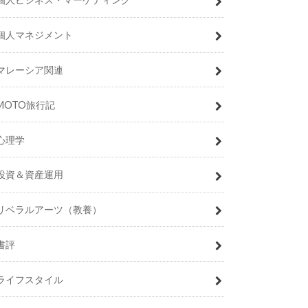
個人マネジメント
マレーシア関連
MOTO旅行記
心理学
投資＆資産運用
リベラルアーツ（教養）
書評
ライフスタイル