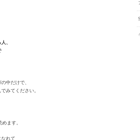
、
る人、
で
ガの中だけで、
んでみてください。
読めます。
になれて