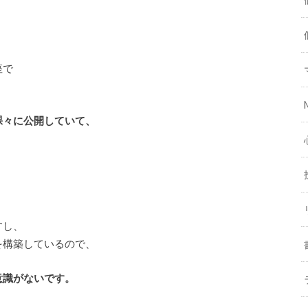
座で
裸々に公開していて、
すし、
を構築しているので、
意識がないです。