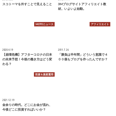
スコトーマを外すことで見えること
3Mブログサイトアフィリエイト教
材。いよいよ始動。
MOTOニュース
アフィリエイト
2020.4.19
2011.7.26
【崩壊危機】アフターコロナの日本
「勝負は半年間」どういう意識で４
の未来予想！今後の働き方はどう変
００個もブログを作ったんですか？
わる？
投資＆資産運用
2021.12.19
金余りの時代。どこにお金が流れ、
今後どこに投資すればいいか？