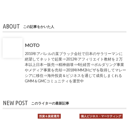
ABOUT
この記事をかいた人
MOTO
2010年アパレルの某ブラック会社で日本のサラリーマンに
絶望してネットで起業⇒2012年アフィリエイト教材を２万
本以上日本一販売⇒精神崩壊⇒4社経営⇒ボルダリング事業
やメディア事業を売却⇒2018年MM2Hビザを取得してマレー
シアに移住⇒海外投資＆ビジネスを通じて成長しまくれる
GMM＆GMCコミュニティを運営中
NEW POST
このライターの最新記事
投資＆資産運用
個人ビジネス・マーケティング