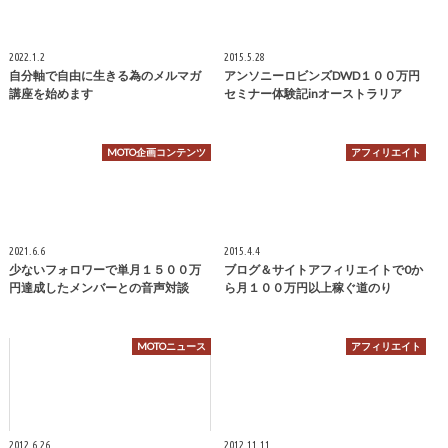
2022.1.2
2015.5.28
自分軸で自由に生きる為のメルマガ
アンソニーロビンズDWD１００万円
講座を始めます
セミナー体験記inオーストラリア
MOTO企画コンテンツ
アフィリエイト
2021.6.6
2015.4.4
少ないフォロワーで単月１５００万
ブログ＆サイトアフィリエイトで0か
円達成したメンバーとの音声対談
ら月１００万円以上稼ぐ道のり
MOTOニュース
アフィリエイト
2012.6.26
2012.11.11