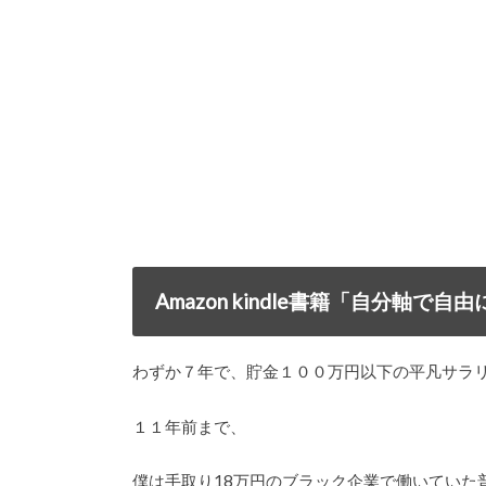
Amazon kindle書籍「自分軸
わずか７年で、貯金１００万円以下の平凡サラ
１１年前まで、
僕は手取り18万円のブラック企業で働いていた