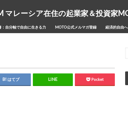
Y-ISM マレーシア在住の起業家＆投資家
書：自分軸で自由に生きる力
MOTO公式メルマガ登録
経済的自由への
はてブ
Pocket