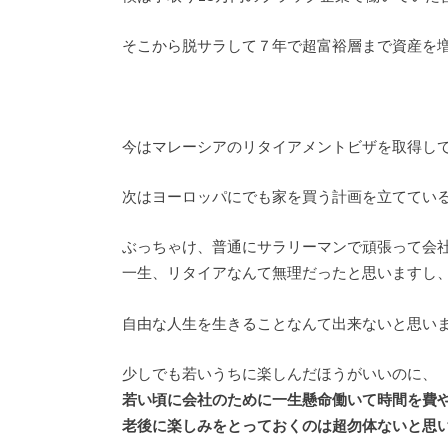
そこから脱サラして７年で超富裕層まで資産を
今はマレーシアのリタイアメントビザを取得し
次はヨーロッパにでも家を買う計画を立ててい
ぶっちゃけ、普通にサラリーマンで頑張って会
一生、リタイアなんて無理だったと思いますし
自由な人生を生きることなんて出来ないと思い
少しでも若いうちに楽しんだほうがいいのに、
若い頃に会社のために一生懸命働いて時間を費
老後に楽しみをとっておくのは超勿体ないと思