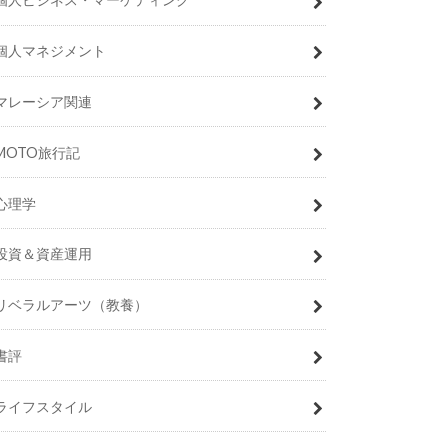
個人マネジメント
マレーシア関連
MOTO旅行記
心理学
投資＆資産運用
リベラルアーツ（教養）
書評
ライフスタイル