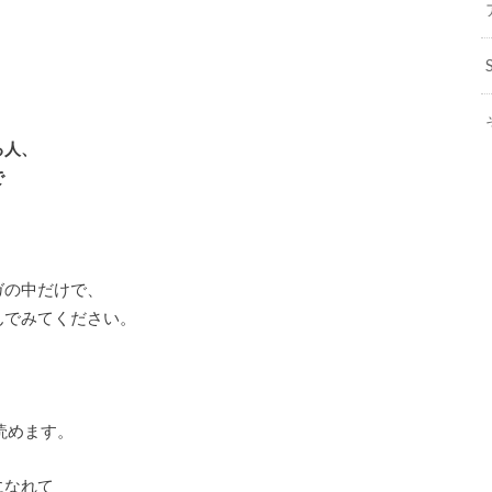
、
る人、
で
ガの中だけで、
んでみてください。
読めます。
になれて