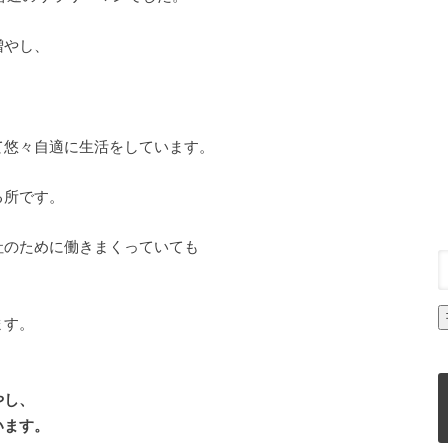
増やし、
て悠々自適に生活をしています。
る所です。
社のために働きまくっていても
、
ます。
やし、
います。