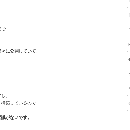
座で
裸々に公開していて、
すし、
を構築しているので、
意識がないです。