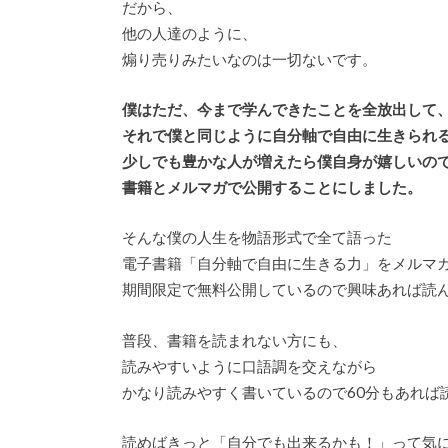
だから、
他の人達のように、
煽り売りみたいなのは一切ないです。
僕はただ、今まで学んできたことを全放出して
それで僕と同じように自分軸で自由に生きられ
少しでも豊かな人が増えたら僕自身が嬉しいの
書籍とメルマガで公開することにしました。
そんな僕の人生を物語形式で全て語った
電子書籍「自分軸で自由に生きる力」をメルマ
期間限定で無料公開しているので興味あれば読
普段、書籍を読まれない方にも、
読みやすいように口語調を交えながら
かなり読みやすく書いているので60分もあれば
読めばきっと「自分でも出来るかも！」って気