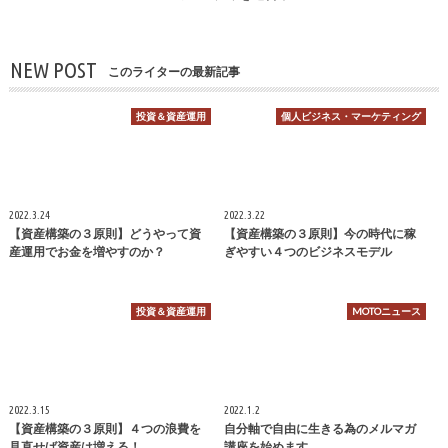
NEW POST
このライターの最新記事
投資＆資産運用
個人ビジネス・マーケティング
2022.3.24
2022.3.22
【資産構築の３原則】どうやって資
【資産構築の３原則】今の時代に稼
産運用でお金を増やすのか？
ぎやすい４つのビジネスモデル
投資＆資産運用
MOTOニュース
2022.3.15
2022.1.2
【資産構築の３原則】４つの浪費を
自分軸で自由に生きる為のメルマガ
見直せば資産は増える！
講座を始めます