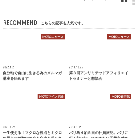
RECOMMEND
こちらの記事も人気です。
MOTOニュース
MOTOニュース
2022.1.2
2011.12.25
自分軸で自由に生きる為のメルマガ
第３回アンリミテッドアフィリエイ
講座を始めます
トセミナーと懇親会
MOTOマインド論
MOTO旅行記
2021.7.25
2014.3.15
一生使える！マクロな視点とミクロ
バリ島４泊５日の社員旅記。バリに