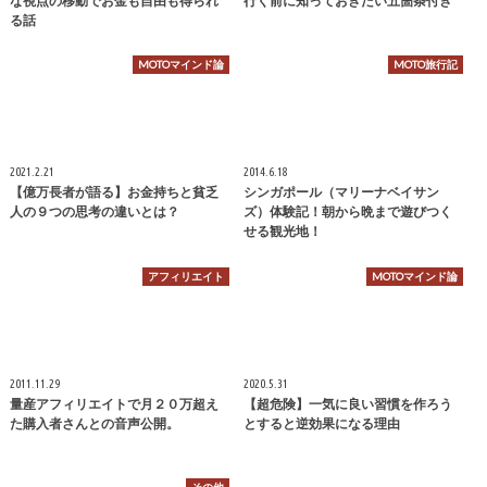
な視点の移動でお金も自由も得られ
行く前に知っておきたい五箇条付き
る話
MOTOマインド論
MOTO旅行記
2021.2.21
2014.6.18
【億万長者が語る】お金持ちと貧乏
シンガポール（マリーナベイサン
人の９つの思考の違いとは？
ズ）体験記！朝から晩まで遊びつく
せる観光地！
アフィリエイト
MOTOマインド論
2011.11.29
2020.5.31
量産アフィリエイトで月２０万超え
【超危険】一気に良い習慣を作ろう
た購入者さんとの音声公開。
とすると逆効果になる理由