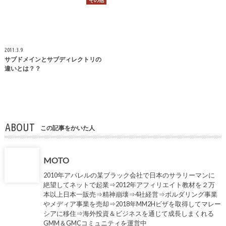
その他
2011.3.9
サブドメインとサブディレクトリの
違いとは？？
ABOUT
この記事をかいた人
MOTO
2010年アパレルの某ブラック会社で日本のサラリーマンに
絶望してネットで起業⇒2012年アフィリエイト教材を２万
本以上日本一販売⇒精神崩壊⇒4社経営⇒ボルダリング事業
やメディア事業を売却⇒2018年MM2Hビザを取得してマレー
シアに移住⇒海外投資＆ビジネスを通じて成長しまくれる
GMM＆GMCコミュニティを運営中