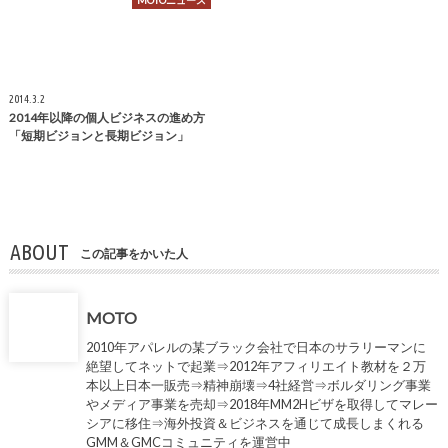
MOTOニュース
2014.3.2
2014年以降の個人ビジネスの進め方
「短期ビジョンと長期ビジョン」
ABOUT
この記事をかいた人
MOTO
2010年アパレルの某ブラック会社で日本のサラリーマンに
絶望してネットで起業⇒2012年アフィリエイト教材を２万
本以上日本一販売⇒精神崩壊⇒4社経営⇒ボルダリング事業
やメディア事業を売却⇒2018年MM2Hビザを取得してマレー
シアに移住⇒海外投資＆ビジネスを通じて成長しまくれる
GMM＆GMCコミュニティを運営中