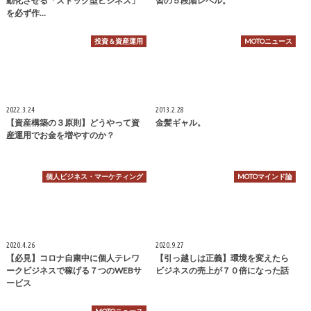
動化させる「ストック型ビジネス」
習の５段階レベル。
を必ず作…
投資＆資産運用
MOTOニュース
2022.3.24
2013.2.28
【資産構築の３原則】どうやって資
金髪ギャル。
産運用でお金を増やすのか？
個人ビジネス・マーケティング
MOTOマインド論
2020.4.26
2020.9.27
【必見】コロナ自粛中に個人テレワ
【引っ越しは正義】環境を変えたら
ークビジネスで稼げる７つのWEBサ
ビジネスの売上が７０倍になった話
ービス