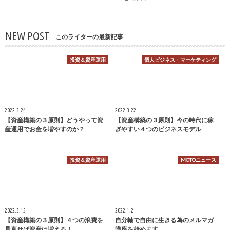
NEW POST
このライターの最新記事
投資＆資産運用
個人ビジネス・マーケティング
2022.3.24
2022.3.22
【資産構築の３原則】どうやって資
【資産構築の３原則】今の時代に稼
産運用でお金を増やすのか？
ぎやすい４つのビジネスモデル
投資＆資産運用
MOTOニュース
2022.3.15
2022.1.2
【資産構築の３原則】４つの浪費を
自分軸で自由に生きる為のメルマガ
見直せば資産は増える！
講座を始めます