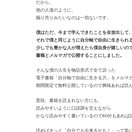
だから、
他の人達のように、
煽り売りみたいなのは一切ないです。
僕はただ、今まで学んできたことを全放出して
それで僕と同じように自分軸で自由に生きられ
少しでも豊かな人が増えたら僕自身が嬉しいの
書籍とメルマガで公開することにしました。
そんな僕の人生を物語形式で全て語った
電子書籍「自分軸で自由に生きる力」をメルマ
期間限定で無料公開しているので興味あれば読
普段、書籍を読まれない方にも、
読みやすいように口語調を交えながら
かなり読みやすく書いているので60分もあれば
読めばきっと「自分でも出来るかも！」って気