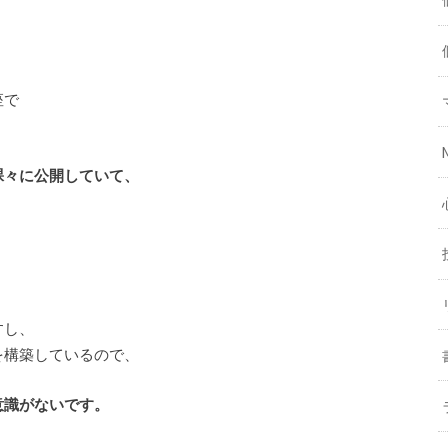
座で
裸々に公開していて、
すし、
を構築しているので、
意識がないです。