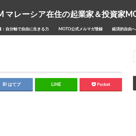
Y-ISM マレーシア在住の起業家＆投資家
書：自分軸で自由に生きる力
MOTO公式メルマガ登録
経済的自由への
はてブ
Pocket