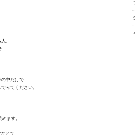
、
る人、
で
ガの中だけで、
んでみてください。
読めます。
になれて