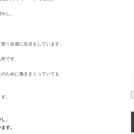
増やし、
て悠々自適に生活をしています。
る所です。
社のために働きまくっていても
、
ます。
やし、
います。