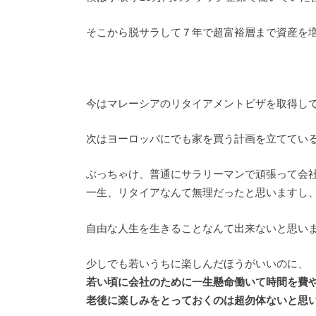
そこから脱サラして７年で超富裕層まで資産を
今はマレーシアのリタイアメントビザを取得し
次はヨーロッパにでも家を買う計画を立ててい
ぶっちゃけ、普通にサラリーマンで頑張って会
一生、リタイアなんて無理だったと思いますし
自由な人生を生きることなんて出来ないと思い
少しでも若いうちに楽しんだほうがいいのに、
若い頃に会社のために一生懸命働いて時間を費
老後に楽しみをとっておくのは超勿体ないと思