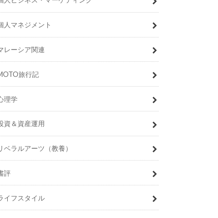
個人マネジメント
マレーシア関連
MOTO旅行記
心理学
投資＆資産運用
リベラルアーツ（教養）
書評
ライフスタイル