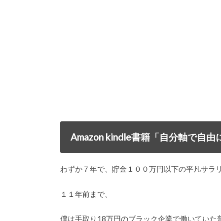
Amazon kindle書籍「自分軸
わずか７年で、貯金１００万円以下の平凡サラ
１１年前まで、
僕は手取り18万円のブラック企業で働いていた