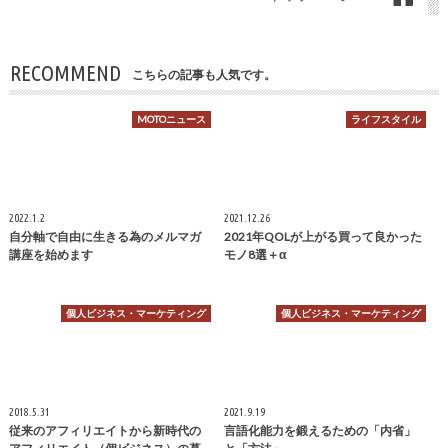
RECOMMEND
こちらの記事も人気です。
MOTOニュース
ライフスタイル
2022.1.2
2021.12.26
自分軸で自由に生きる為のメルマガ
2021年QOLが上がる買って良かった
講座を始めます
モノ8選＋α
個人ビジネス・マーケティング
個人ビジネス・マーケティング
2018.5.31
2021.9.19
従来のアフィリエイトから新時代の
言語化能力を鍛えるための「内省」