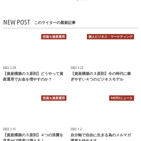
NEW POST
このライターの最新記事
投資＆資産運用
個人ビジネス・マーケティング
2022.3.24
2022.3.22
【資産構築の３原則】どうやって資
【資産構築の３原則】今の時代に稼
産運用でお金を増やすのか？
ぎやすい４つのビジネスモデル
投資＆資産運用
MOTOニュース
2022.3.15
2022.1.2
【資産構築の３原則】４つの浪費を
自分軸で自由に生きる為のメルマガ
見直せば資産は増える！
講座を始めます