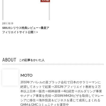
その他
2011.10.19
SIRIUSシリウス特典レビュー <量産ア
フィリエイトサイト公開！>
ABOUT
この記事をかいた人
MOTO
2010年アパレルの某ブラック会社で日本のサラリーマンに
絶望してネットで起業⇒2012年アフィリエイト教材を２万
本以上日本一販売⇒精神崩壊⇒4社経営⇒ボルダリング事業
やメディア事業を売却⇒2018年MM2Hビザを取得してマレー
シアに移住⇒海外投資＆ビジネスを通じて成長しまくれる
GMM＆GMCコミュニティを運営中