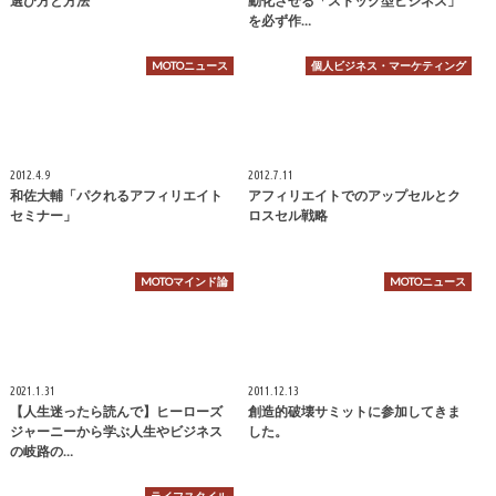
選び方と方法
動化させる「ストック型ビジネス」
を必ず作…
MOTOニュース
個人ビジネス・マーケティング
2012.4.9
2012.7.11
和佐大輔「パクれるアフィリエイト
アフィリエイトでのアップセルとク
セミナー」
ロスセル戦略
MOTOマインド論
MOTOニュース
2021.1.31
2011.12.13
【人生迷ったら読んで】ヒーローズ
創造的破壊サミットに参加してきま
ジャーニーから学ぶ人生やビジネス
した。
の岐路の…