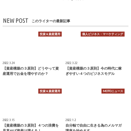
NEW POST
このライターの最新記事
投資＆資産運用
個人ビジネス・マーケティング
2022.3.24
2022.3.22
【資産構築の３原則】どうやって資
【資産構築の３原則】今の時代に稼
産運用でお金を増やすのか？
ぎやすい４つのビジネスモデル
投資＆資産運用
MOTOニュース
2022.3.15
2022.1.2
【資産構築の３原則】４つの浪費を
自分軸で自由に生きる為のメルマガ
見直せば資産は増える！
講座を始めます