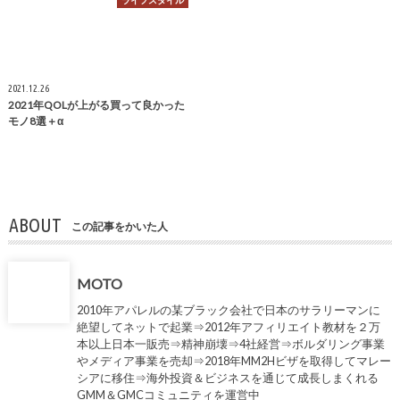
ライフスタイル
2021.12.26
2021年QOLが上がる買って良かった
モノ8選＋α
ABOUT
この記事をかいた人
MOTO
2010年アパレルの某ブラック会社で日本のサラリーマンに
絶望してネットで起業⇒2012年アフィリエイト教材を２万
本以上日本一販売⇒精神崩壊⇒4社経営⇒ボルダリング事業
やメディア事業を売却⇒2018年MM2Hビザを取得してマレー
シアに移住⇒海外投資＆ビジネスを通じて成長しまくれる
GMM＆GMCコミュニティを運営中