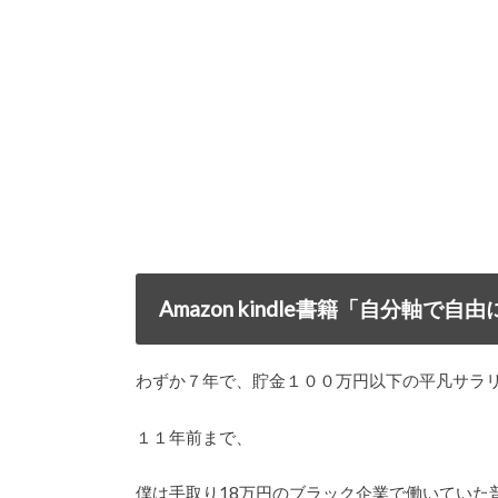
Amazon kindle書籍「自分軸
わずか７年で、貯金１００万円以下の平凡サラ
１１年前まで、
僕は手取り18万円のブラック企業で働いていた