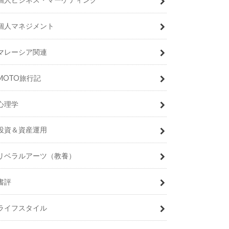
個人マネジメント
マレーシア関連
MOTO旅行記
心理学
投資＆資産運用
リベラルアーツ（教養）
書評
ライフスタイル