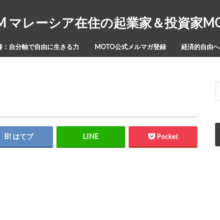
Y-ISM マレーシア在住の起業家＆投資家
書：自分軸で自由に生きる力
MOTO公式メルマガ登録
経済的自由への
はてブ
Pocket