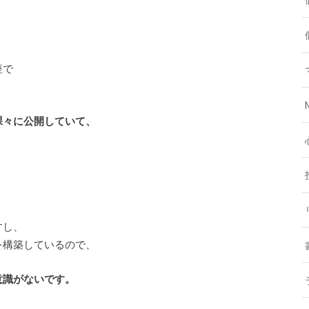
座で
裸々に公開していて、
すし、
を構築しているので、
意識がないです。