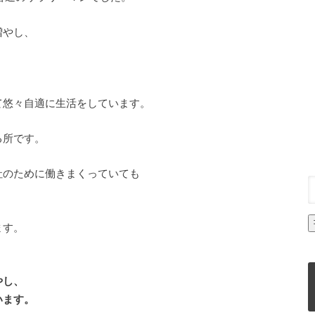
増やし、
て悠々自適に生活をしています。
る所です。
社のために働きまくっていても
、
ます。
やし、
います。