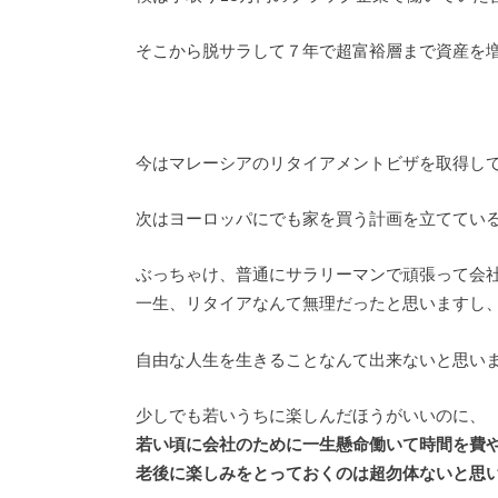
そこから脱サラして７年で超富裕層まで資産を
今はマレーシアのリタイアメントビザを取得し
次はヨーロッパにでも家を買う計画を立ててい
ぶっちゃけ、普通にサラリーマンで頑張って会
一生、リタイアなんて無理だったと思いますし
自由な人生を生きることなんて出来ないと思い
少しでも若いうちに楽しんだほうがいいのに、
若い頃に会社のために一生懸命働いて時間を費
老後に楽しみをとっておくのは超勿体ないと思