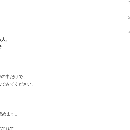
、
る人、
で
ガの中だけで、
んでみてください。
読めます。
になれて