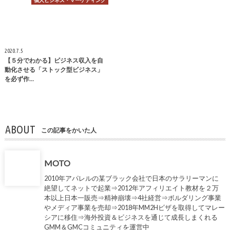
個人ビジネス・マーケティング
2020.7.5
【５分でわかる】ビジネス収入を自
動化させる「ストック型ビジネス」
を必ず作…
ABOUT
この記事をかいた人
MOTO
2010年アパレルの某ブラック会社で日本のサラリーマンに
絶望してネットで起業⇒2012年アフィリエイト教材を２万
本以上日本一販売⇒精神崩壊⇒4社経営⇒ボルダリング事業
やメディア事業を売却⇒2018年MM2Hビザを取得してマレー
シアに移住⇒海外投資＆ビジネスを通じて成長しまくれる
GMM＆GMCコミュニティを運営中