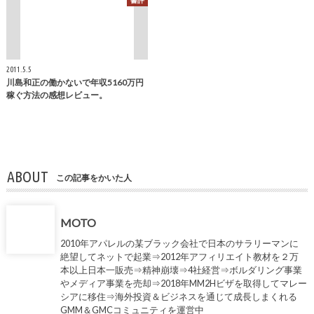
書評
2011.5.5
川島和正の働かないで年収5160万円
稼ぐ方法の感想レビュー。
ABOUT
この記事をかいた人
MOTO
2010年アパレルの某ブラック会社で日本のサラリーマンに
絶望してネットで起業⇒2012年アフィリエイト教材を２万
本以上日本一販売⇒精神崩壊⇒4社経営⇒ボルダリング事業
やメディア事業を売却⇒2018年MM2Hビザを取得してマレー
シアに移住⇒海外投資＆ビジネスを通じて成長しまくれる
GMM＆GMCコミュニティを運営中