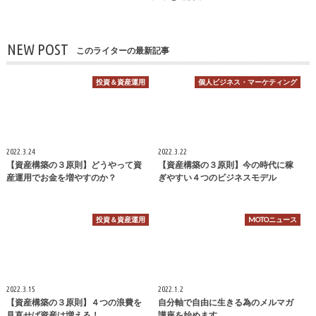
NEW POST
このライターの最新記事
投資＆資産運用
個人ビジネス・マーケティング
2022.3.24
2022.3.22
【資産構築の３原則】どうやって資
【資産構築の３原則】今の時代に稼
産運用でお金を増やすのか？
ぎやすい４つのビジネスモデル
投資＆資産運用
MOTOニュース
2022.3.15
2022.1.2
【資産構築の３原則】４つの浪費を
自分軸で自由に生きる為のメルマガ
見直せば資産は増える！
講座を始めます