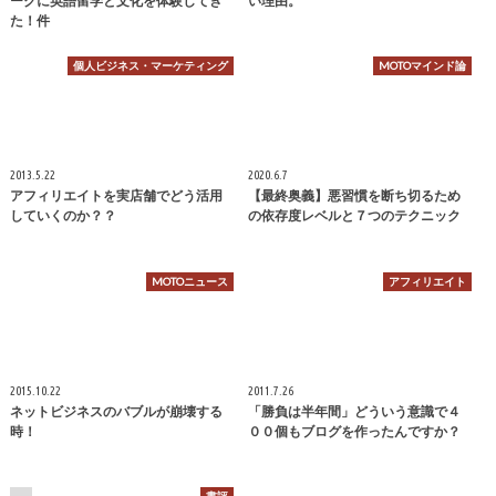
ークに英語留学と文化を体験してき
い理由。
た！件
個人ビジネス・マーケティング
MOTOマインド論
2013.5.22
2020.6.7
アフィリエイトを実店舗でどう活用
【最終奥義】悪習慣を断ち切るため
していくのか？？
の依存度レベルと７つのテクニック
MOTOニュース
アフィリエイト
2015.10.22
2011.7.26
ネットビジネスのバブルが崩壊する
「勝負は半年間」どういう意識で４
時！
００個もブログを作ったんですか？