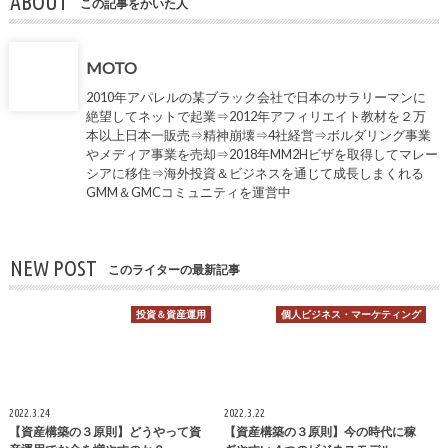
ABOUT
この記事をかいた人
MOTO
2010年アパレルの某ブラック会社で日本のサラリーマンに
絶望してネットで起業⇒2012年アフィリエイト教材を２万
本以上日本一販売⇒精神崩壊⇒4社経営⇒ボルダリング事業
やメディア事業を売却⇒2018年MM2Hビザを取得してマレー
シアに移住⇒海外投資＆ビジネスを通じて成長しまくれる
GMM＆GMCコミュニティを運営中
NEW POST
このライターの最新記事
投資＆資産運用
個人ビジネス・マーケティング
2022.3.24
2022.3.22
【資産構築の３原則】どうやって資
【資産構築の３原則】今の時代に稼