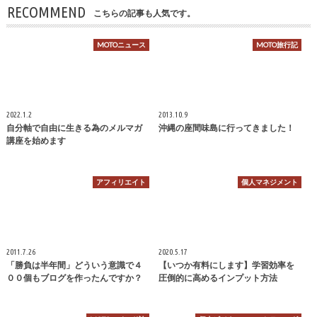
RECOMMEND
こちらの記事も人気です。
MOTOニュース
MOTO旅行記
2022.1.2
2013.10.9
自分軸で自由に生きる為のメルマガ
沖縄の座間味島に行ってきました！
講座を始めます
アフィリエイト
個人マネジメント
2011.7.26
2020.5.17
「勝負は半年間」どういう意識で４
【いつか有料にします】学習効率を
００個もブログを作ったんですか？
圧倒的に高めるインプット方法