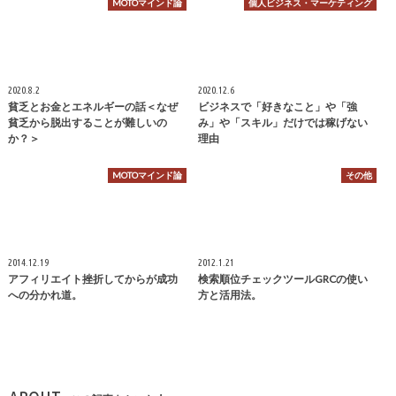
MOTOマインド論
個人ビジネス・マーケティング
2020.8.2
2020.12.6
貧乏とお金とエネルギーの話＜なぜ
ビジネスで「好きなこと」や「強
貧乏から脱出することが難しいの
み」や「スキル」だけでは稼げない
か？＞
理由
MOTOマインド論
その他
2014.12.19
2012.1.21
アフィリエイト挫折してからが成功
検索順位チェックツールGRCの使い
への分かれ道。
方と活用法。