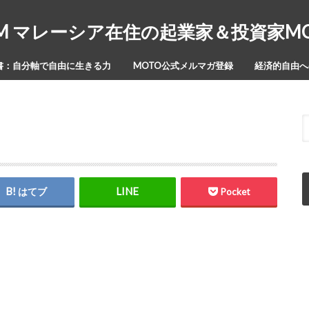
Y-ISM マレーシア在住の起業家＆投資家
書：自分軸で自由に生きる力
MOTO公式メルマガ登録
経済的自由への
はてブ
Pocket