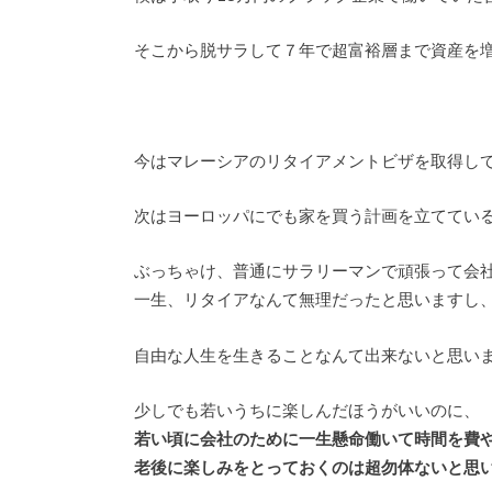
そこから脱サラして７年で超富裕層まで資産を
今はマレーシアのリタイアメントビザを取得し
次はヨーロッパにでも家を買う計画を立ててい
ぶっちゃけ、普通にサラリーマンで頑張って会
一生、リタイアなんて無理だったと思いますし
自由な人生を生きることなんて出来ないと思い
少しでも若いうちに楽しんだほうがいいのに、
若い頃に会社のために一生懸命働いて時間を費
老後に楽しみをとっておくのは超勿体ないと思