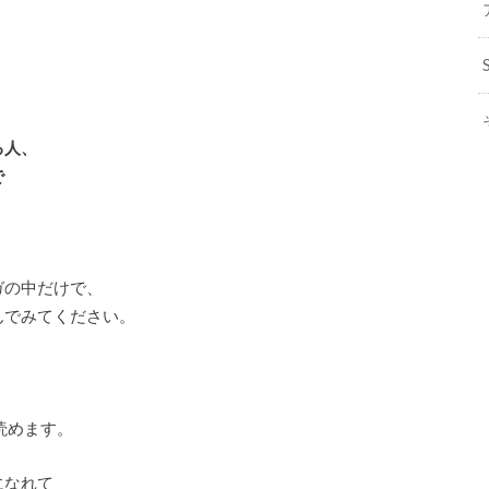
、
る人、
で
ガの中だけで、
んでみてください。
読めます。
になれて