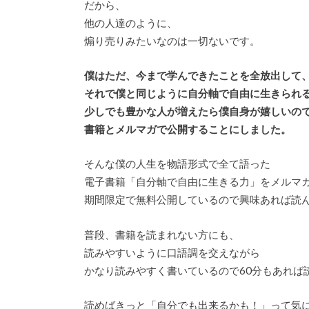
だから、
他の人達のように、
煽り売りみたいなのは一切ないです。
僕はただ、今まで学んできたことを全放出して
それで僕と同じように自分軸で自由に生きられ
少しでも豊かな人が増えたら僕自身が嬉しいの
書籍とメルマガで公開することにしました。
そんな僕の人生を物語形式で全て語った
電子書籍「自分軸で自由に生きる力」をメルマ
期間限定で無料公開しているので興味あれば読
普段、書籍を読まれない方にも、
読みやすいように口語調を交えながら
かなり読みやすく書いているので60分もあれば
読めばきっと「自分でも出来るかも！」って気