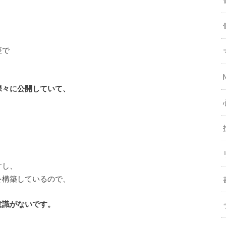
座で
裸々に公開していて、
すし、
を構築しているので、
意識がないです。