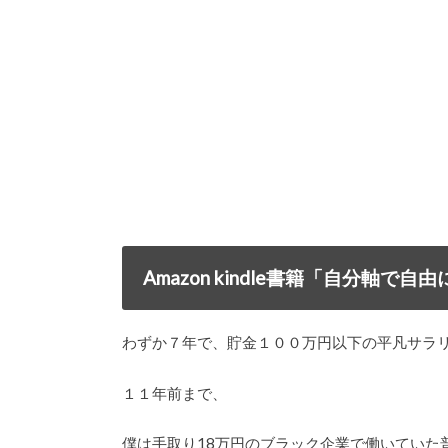
Amazon kindle書籍「自分軸
わずか７年で、貯金１００万円以下の平凡サラ
１１年前まで、
僕は手取り18万円のブラック企業で働いていた