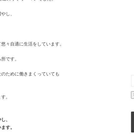
増やし、
て悠々自適に生活をしています。
る所です。
社のために働きまくっていても
、
ます。
やし、
います。