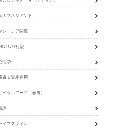
個人マネジメント
マレーシア関連
MOTO旅行記
心理学
投資＆資産運用
リベラルアーツ（教養）
書評
ライフスタイル