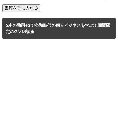
3本の動画+αで令和時代の個人ビジネスを学ぶ！期間限
定のGMM講座