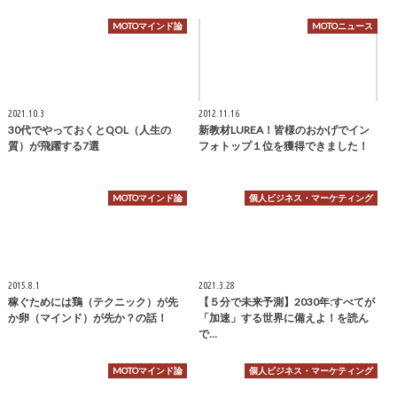
MOTOマインド論
MOTOニュース
2021.10.3
2012.11.16
30代でやっておくとQOL（人生の
新教材LUREA！皆様のおかげでイン
質）が飛躍する7選
フォトップ１位を獲得できました！
MOTOマインド論
個人ビジネス・マーケティング
2015.8.1
2021.3.28
稼ぐためには鶏（テクニック）が先
【５分で未来予測】2030年:すべてが
か卵（マインド）が先か？の話！
「加速」する世界に備えよ！を読ん
で…
MOTOマインド論
個人ビジネス・マーケティング