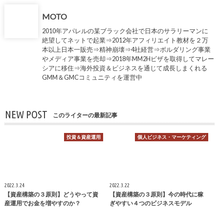
MOTO
2010年アパレルの某ブラック会社で日本のサラリーマンに
絶望してネットで起業⇒2012年アフィリエイト教材を２万
本以上日本一販売⇒精神崩壊⇒4社経営⇒ボルダリング事業
やメディア事業を売却⇒2018年MM2Hビザを取得してマレー
シアに移住⇒海外投資＆ビジネスを通じて成長しまくれる
GMM＆GMCコミュニティを運営中
NEW POST
このライターの最新記事
投資＆資産運用
個人ビジネス・マーケティング
2022.3.24
2022.3.22
【資産構築の３原則】どうやって資
【資産構築の３原則】今の時代に稼
産運用でお金を増やすのか？
ぎやすい４つのビジネスモデル