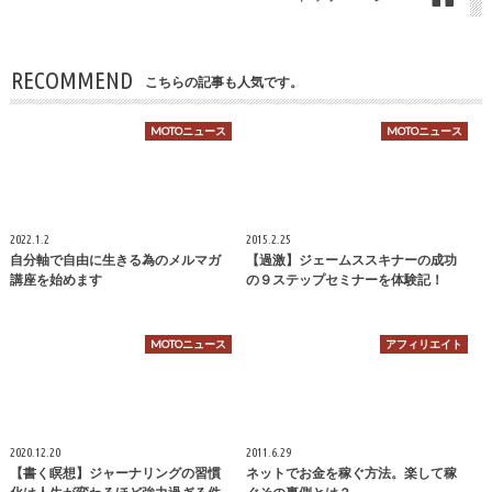
RECOMMEND
こちらの記事も人気です。
MOTOニュース
MOTOニュース
2022.1.2
2015.2.25
自分軸で自由に生きる為のメルマガ
【過激】ジェームススキナーの成功
講座を始めます
の９ステップセミナーを体験記！
MOTOニュース
アフィリエイト
2020.12.20
2011.6.29
【書く瞑想】ジャーナリングの習慣
ネットでお金を稼ぐ方法。楽して稼