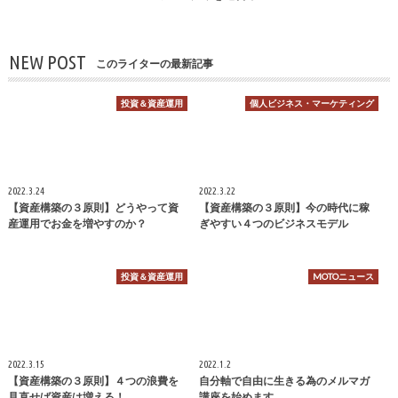
NEW POST
このライターの最新記事
投資＆資産運用
個人ビジネス・マーケティング
2022.3.24
2022.3.22
【資産構築の３原則】どうやって資
【資産構築の３原則】今の時代に稼
産運用でお金を増やすのか？
ぎやすい４つのビジネスモデル
投資＆資産運用
MOTOニュース
2022.3.15
2022.1.2
【資産構築の３原則】４つの浪費を
自分軸で自由に生きる為のメルマガ
見直せば資産は増える！
講座を始めます