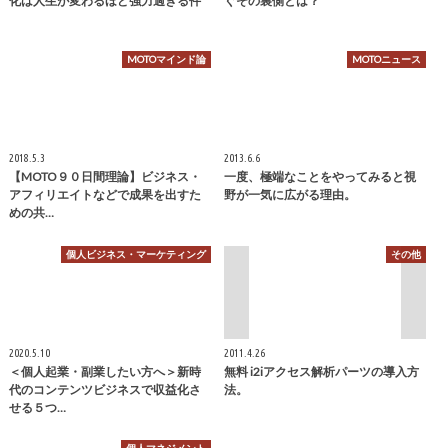
化は人生が変わるほど強力過ぎる件
ぐその裏側とは？
MOTOマインド論
MOTOニュース
2018.5.3
2013.6.6
【MOTO９０日間理論】ビジネス・
一度、極端なことをやってみると視
アフィリエイトなどで成果を出すた
野が一気に広がる理由。
めの共…
個人ビジネス・マーケティング
その他
2020.5.10
2011.4.26
＜個人起業・副業したい方へ＞新時
無料 i2iアクセス解析パーツの導入方
代のコンテンツビジネスで収益化さ
法。
せる５つ…