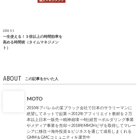
個人マネジメント
2018.9.3
一生使える！３倍以上の時間効率を
高める時間術（タイムマネジメン
ト）
ABOUT
この記事をかいた人
MOTO
2010年アパレルの某ブラック会社で日本のサラリーマンに
絶望してネットで起業⇒2012年アフィリエイト教材を２万
本以上日本一販売⇒精神崩壊⇒4社経営⇒ボルダリング事業
やメディア事業を売却⇒2018年MM2Hビザを取得してマレー
シアに移住⇒海外投資＆ビジネスを通じて成長しまくれる
GMM＆GMCコミュニティを運営中