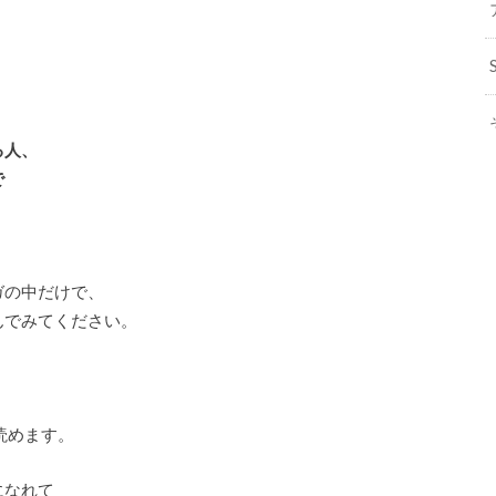
、
る人、
で
ガの中だけで、
んでみてください。
読めます。
になれて