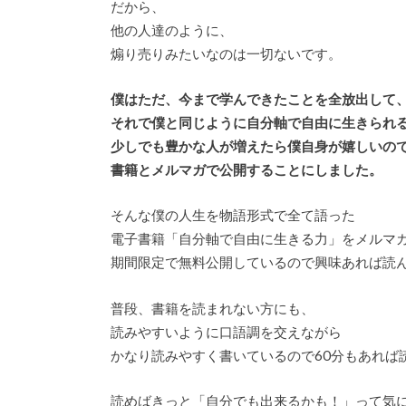
だから、
他の人達のように、
煽り売りみたいなのは一切ないです。
僕はただ、今まで学んできたことを全放出して
それで僕と同じように自分軸で自由に生きられ
少しでも豊かな人が増えたら僕自身が嬉しいの
書籍とメルマガで公開することにしました。
そんな僕の人生を物語形式で全て語った
電子書籍「自分軸で自由に生きる力」をメルマ
期間限定で無料公開しているので興味あれば読
普段、書籍を読まれない方にも、
読みやすいように口語調を交えながら
かなり読みやすく書いているので60分もあれば
読めばきっと「自分でも出来るかも！」って気