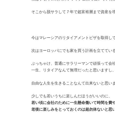
そこから脱サラして７年で超富裕層まで資産を
今はマレーシアのリタイアメントビザを取得し
次はヨーロッパにでも家を買う計画を立ててい
ぶっちゃけ、普通にサラリーマンで頑張って会
一生、リタイアなんて無理だったと思いますし
自由な人生を生きることなんて出来ないと思い
少しでも若いうちに楽しんだほうがいいのに、
若い頃に会社のために一生懸命働いて時間を費
老後に楽しみをとっておくのは超勿体ないと思