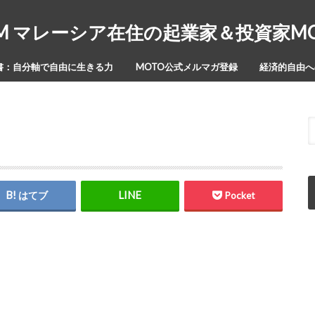
Y-ISM マレーシア在住の起業家＆投資家
書：自分軸で自由に生きる力
MOTO公式メルマガ登録
経済的自由への
はてブ
Pocket