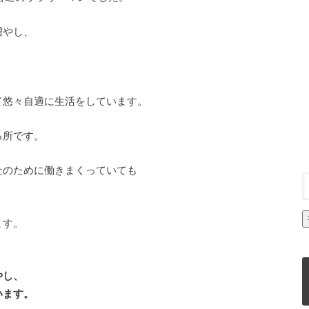
増やし、
て悠々自適に生活をしています。
る所です。
社のために働きまくっていても
、
ます。
やし、
います。