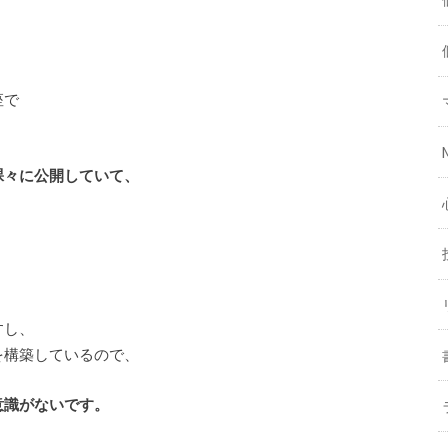
座で
裸々に公開していて、
すし、
を構築しているので、
意識がないです。