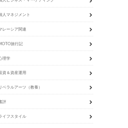
個人マネジメント
マレーシア関連
MOTO旅行記
心理学
投資＆資産運用
リベラルアーツ（教養）
書評
ライフスタイル