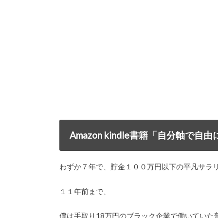
Amazon kindle書籍「自分軸
わずか７年で、貯金１００万円以下の平凡サラ
１１年前まで、
僕は手取り18万円のブラック企業で働いていた