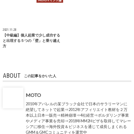
MOTOマインド論
2021.11.28
【中級編】個人起業で少し成功する
と出現する５つの「壁」と乗り越え
方
ABOUT
この記事をかいた人
MOTO
2010年アパレルの某ブラック会社で日本のサラリーマンに
絶望してネットで起業⇒2012年アフィリエイト教材を２万
本以上日本一販売⇒精神崩壊⇒4社経営⇒ボルダリング事業
やメディア事業を売却⇒2018年MM2Hビザを取得してマレー
シアに移住⇒海外投資＆ビジネスを通じて成長しまくれる
GMM＆GMCコミュニティを運営中