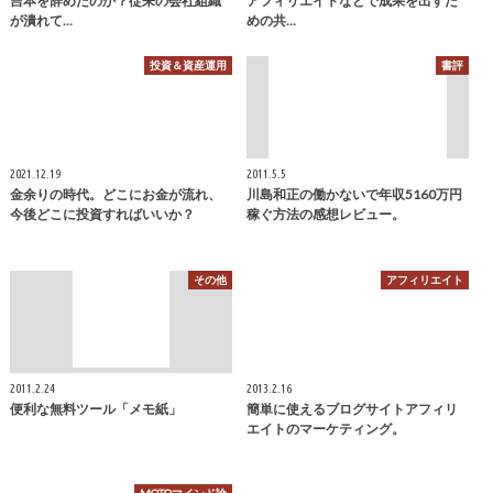
吉本を辞めたのか？従来の会社組織
アフィリエイトなどで成果を出すた
が潰れて…
めの共…
投資＆資産運用
書評
2021.12.19
2011.5.5
金余りの時代。どこにお金が流れ、
川島和正の働かないで年収5160万円
今後どこに投資すればいいか？
稼ぐ方法の感想レビュー。
その他
アフィリエイト
2011.2.24
2013.2.16
便利な無料ツール「メモ紙」
簡単に使えるブログサイトアフィリ
エイトのマーケティング。