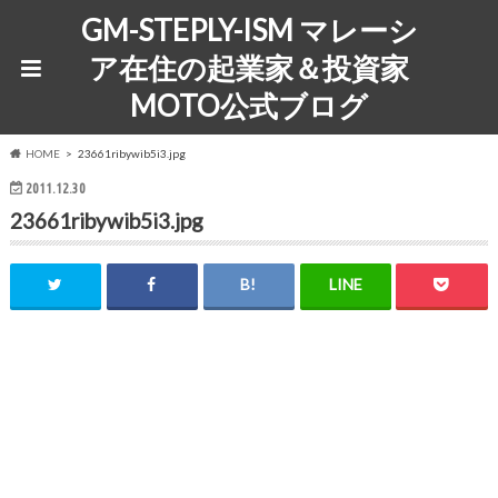
GM-STEPLY-ISM マレーシ
ア在住の起業家＆投資家
MOTO公式ブログ
HOME
23661ribywib5i3.jpg
2011.12.30
23661ribywib5i3.jpg