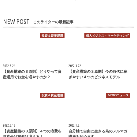
NEW POST
このライターの最新記事
投資＆資産運用
個人ビジネス・マーケティング
2022.3.24
2022.3.22
【資産構築の３原則】どうやって資
【資産構築の３原則】今の時代に稼
産運用でお金を増やすのか？
ぎやすい４つのビジネスモデル
投資＆資産運用
MOTOニュース
2022.3.15
2022.1.2
【資産構築の３原則】４つの浪費を
自分軸で自由に生きる為のメルマガ
見直せば資産は増える！
講座を始めます