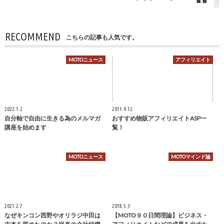
RECOMMEND
こちらの記事も人気です。
MOTOニュース
アフィリエイト
2022.1.2
2011.4.12
自分軸で自由に生きる為のメルマガ
おすすめ物販アフィリエイトASP一
講座を始めます
覧！
MOTOニュース
MOTOマインド論
2021.2.7
2018.5.3
なぜキンコン西野やオリラジ中田は
【MOTO９０日間理論】ビジネス・