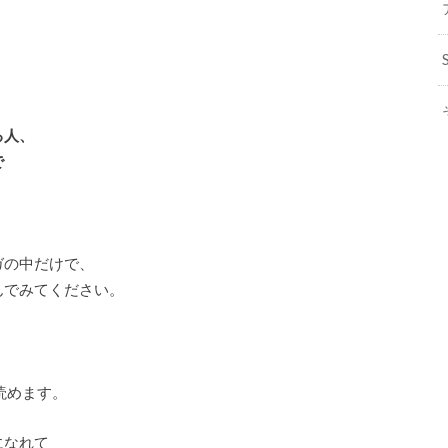
、
る人、
で
ガの中だけで、
んでみてください。
読めます。
になれて