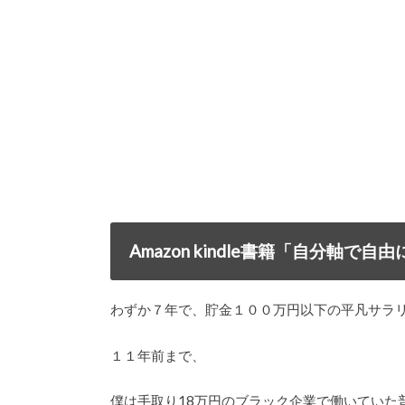
Amazon kindle書籍「自分軸
わずか７年で、貯金１００万円以下の平凡サラ
１１年前まで、
僕は手取り18万円のブラック企業で働いていた