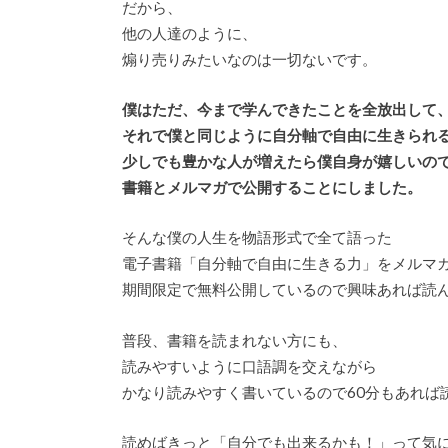
だから、
他の人達のように、
煽り売りみたいなのは一切ないです。
僕はただ、今まで学んできたことを全放出して
それで僕と同じように自分軸で自由に生きられ
少しでも豊かな人が増えたら僕自身が嬉しいの
書籍とメルマガで公開することにしました。
そんな僕の人生を物語形式で全て語った
電子書籍「自分軸で自由に生きる力」をメルマ
期間限定で無料公開しているので興味あれば読
普段、書籍を読まれない方にも、
読みやすいように口語調を交えながら
かなり読みやすく書いているので60分もあれば
読めばきっと「自分でも出来るかも！」って気