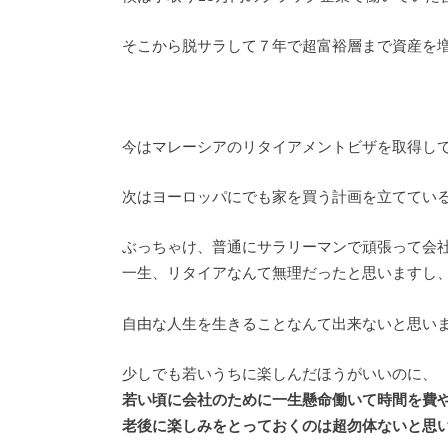
そこから脱サラして７年で超富裕層まで資産を
今はマレーシアのリタイアメントビザを取得し
次はヨーロッパにでも家を買う計画を立ててい
ぶっちゃけ、普通にサラリーマンで頑張って会
一生、リタイアなんて無理だったと思いますし
自由な人生を生きることなんて出来ないと思い
少しでも若いうちに楽しんだほうがいいのに、
若い頃に会社のために一生懸命働いて時間を費
老後に楽しみをとっておくのは超勿体ないと思