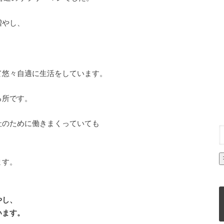
増やし、
て悠々自適に生活をしています。
る所です。
社のために働きまくっていても
、
ます。
やし、
います。