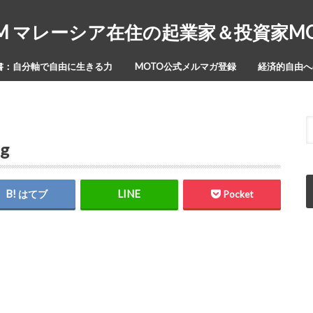
Y-ISM マレーシア在住の起業家＆投資家
書：自分軸で自由に生きる力
MOTO公式メルマガ登録
経済的自由への
pg
はてブ
Pocket