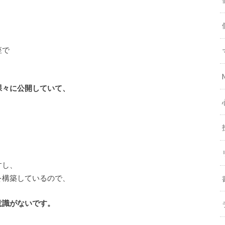
座で
裸々に公開していて、
すし、
を構築しているので、
意識がないです。