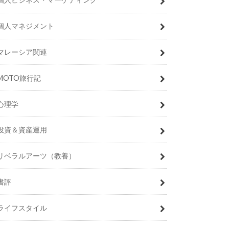
個人マネジメント
マレーシア関連
MOTO旅行記
心理学
投資＆資産運用
リベラルアーツ（教養）
書評
ライフスタイル