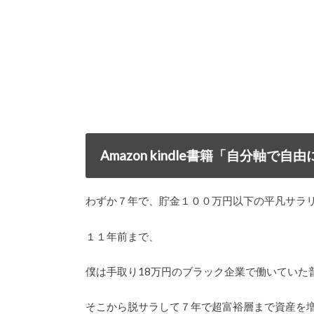
Amazon kindle書籍「自分軸
わずか７年で、貯金１００万円以下の平凡サラ
１１年前まで、
僕は手取り18万円のブラック企業で働いていた
そこから脱サラして７年で超富裕層まで資産を