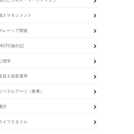
個人マネジメント
マレーシア関連
MOTO旅行記
心理学
投資＆資産運用
リベラルアーツ（教養）
書評
ライフスタイル