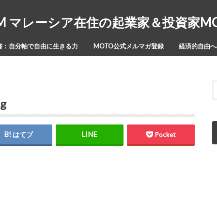
Y-ISM マレーシア在住の起業家＆投資家
書：自分軸で自由に生きる力
MOTO公式メルマガ登録
経済的自由への
pg
はてブ
Pocket