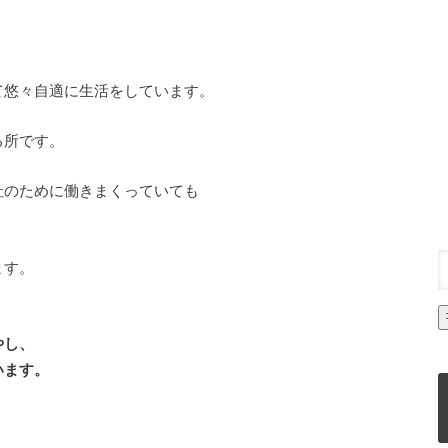
て悠々自適に生活をしています。
る所です。
社のために働きまくっていても
、
ます。
やし、
います。