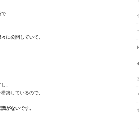
座で
裸々に公開していて、
すし、
を構築しているので、
意識がないです。