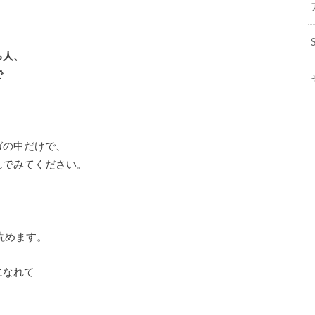
、
る人、
で
ガの中だけで、
んでみてください。
読めます。
になれて
。