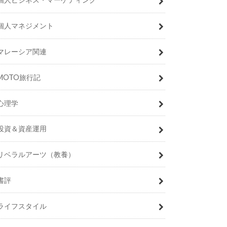
個人マネジメント
マレーシア関連
MOTO旅行記
心理学
投資＆資産運用
リベラルアーツ（教養）
書評
ライフスタイル