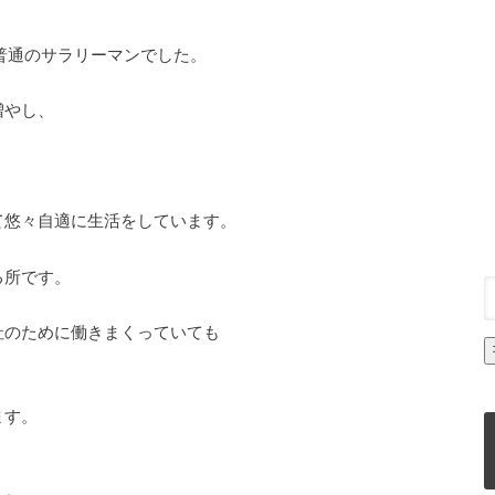
普通のサラリーマンでした。
増やし、
て悠々自適に生活をしています。
る所です。
社のために働きまくっていても
、
ます。