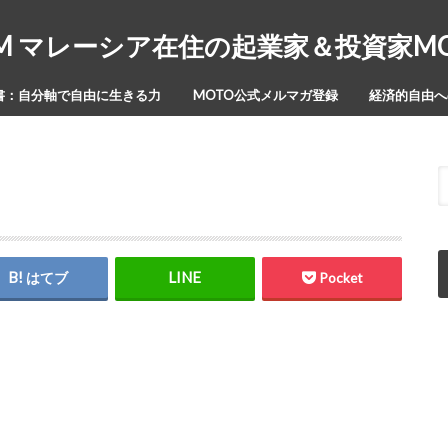
Y-ISM マレーシア在住の起業家＆投資家
書：自分軸で自由に生きる力
MOTO公式メルマガ登録
経済的自由への
はてブ
Pocket