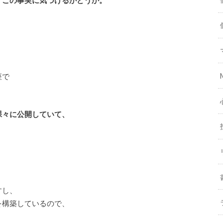
、この事実に気づけるかどうか。
座で
裸々に公開していて、
すし、
を構築しているので、