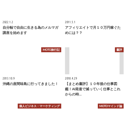
2022.1.2
2011.5.1
自分軸で自由に生きる為のメルマガ
アフィリエイトで月１０万円稼ぐた
講座を始めます
めには？？
MOTO旅行記
書評
2013.10.9
2018.4.29
沖縄の座間味島に行ってきました！
【まとめ書評】１０年後の仕事図
鑑！AI発達で減っていく仕事とこれ
からの時…
個人ビジネス・マーケティング
MOTOマインド論