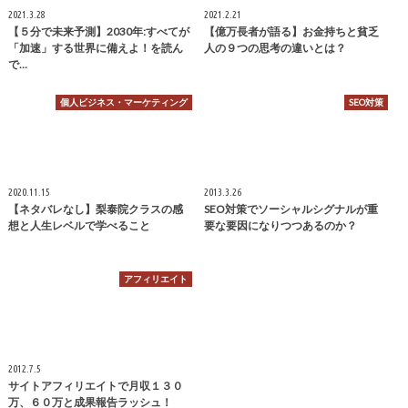
2021.3.28
2021.2.21
【５分で未来予測】2030年:すべてが
【億万長者が語る】お金持ちと貧乏
「加速」する世界に備えよ！を読ん
人の９つの思考の違いとは？
で…
個人ビジネス・マーケティング
SEO対策
2020.11.15
2013.3.26
【ネタバレなし】梨泰院クラスの感
SEO対策でソーシャルシグナルが重
想と人生レベルで学べること
要な要因になりつつあるのか？
アフィリエイト
2012.7.5
サイトアフィリエイトで月収１３０
万、６０万と成果報告ラッシュ！