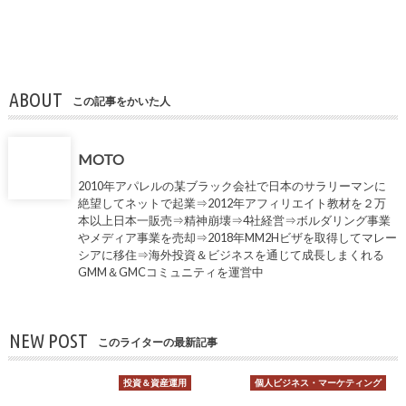
ABOUT
この記事をかいた人
MOTO
2010年アパレルの某ブラック会社で日本のサラリーマンに
絶望してネットで起業⇒2012年アフィリエイト教材を２万
本以上日本一販売⇒精神崩壊⇒4社経営⇒ボルダリング事業
やメディア事業を売却⇒2018年MM2Hビザを取得してマレー
シアに移住⇒海外投資＆ビジネスを通じて成長しまくれる
GMM＆GMCコミュニティを運営中
NEW POST
このライターの最新記事
投資＆資産運用
個人ビジネス・マーケティング