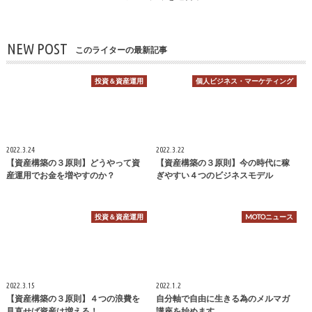
NEW POST
このライターの最新記事
投資＆資産運用
個人ビジネス・マーケティング
2022.3.24
2022.3.22
【資産構築の３原則】どうやって資
【資産構築の３原則】今の時代に稼
産運用でお金を増やすのか？
ぎやすい４つのビジネスモデル
投資＆資産運用
MOTOニュース
2022.3.15
2022.1.2
【資産構築の３原則】４つの浪費を
自分軸で自由に生きる為のメルマガ
見直せば資産は増える！
講座を始めます