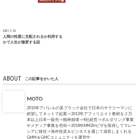
MOTOマインド論
2021.5.30
人間の性質に支配されるか利用する
かで人生が激変する話
ABOUT
この記事をかいた人
MOTO
2010年アパレルの某ブラック会社で日本のサラリーマンに
絶望してネットで起業⇒2012年アフィリエイト教材を２万
本以上日本一販売⇒精神崩壊⇒4社経営⇒ボルダリング事業
やメディア事業を売却⇒2018年MM2Hビザを取得してマレー
シアに移住⇒海外投資＆ビジネスを通じて成長しまくれる
GMM＆GMCコミュニティを運営中