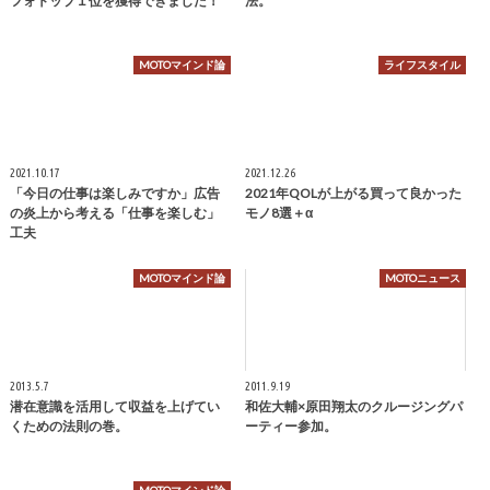
フォトップ１位を獲得できました！
法。
MOTOマインド論
ライフスタイル
2021.10.17
2021.12.26
「今日の仕事は楽しみですか」広告
2021年QOLが上がる買って良かった
の炎上から考える「仕事を楽しむ」
モノ8選＋α
工夫
MOTOマインド論
MOTOニュース
2013.5.7
2011.9.19
潜在意識を活用して収益を上げてい
和佐大輔×原田翔太のクルージングパ
くための法則の巻。
ーティー参加。