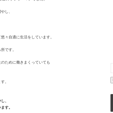
増やし、
て悠々自適に生活をしています。
る所です。
社のために働きまくっていても
、
ます。
やし、
います。