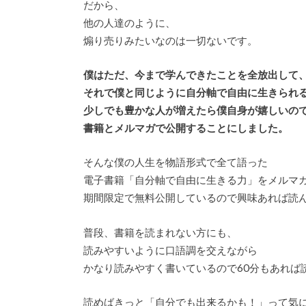
だから、
他の人達のように、
煽り売りみたいなのは一切ないです。
僕はただ、今まで学んできたことを全放出して
それで僕と同じように自分軸で自由に生きられ
少しでも豊かな人が増えたら僕自身が嬉しいの
書籍とメルマガで公開することにしました。
そんな僕の人生を物語形式で全て語った
電子書籍「自分軸で自由に生きる力」をメルマ
期間限定で無料公開しているので興味あれば読
普段、書籍を読まれない方にも、
読みやすいように口語調を交えながら
かなり読みやすく書いているので60分もあれば
読めばきっと「自分でも出来るかも！」って気