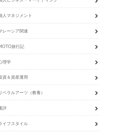
個人マネジメント
マレーシア関連
MOTO旅行記
心理学
投資＆資産運用
リベラルアーツ（教養）
書評
ライフスタイル