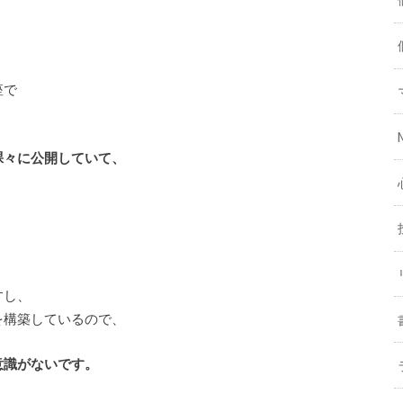
座で
裸々に公開していて、
すし、
を構築しているので、
意識がないです。