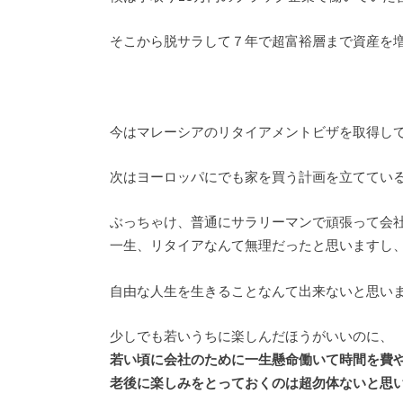
そこから脱サラして７年で超富裕層まで資産を
今はマレーシアのリタイアメントビザを取得し
次はヨーロッパにでも家を買う計画を立ててい
ぶっちゃけ、普通にサラリーマンで頑張って会
一生、リタイアなんて無理だったと思いますし
自由な人生を生きることなんて出来ないと思い
少しでも若いうちに楽しんだほうがいいのに、
若い頃に会社のために一生懸命働いて時間を費
老後に楽しみをとっておくのは超勿体ないと思