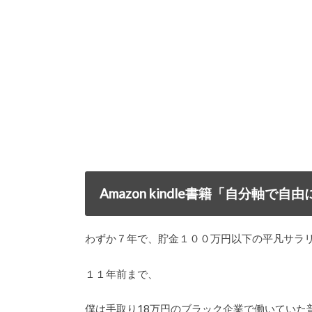
Amazon kindle書籍「自分軸
わずか７年で、貯金１００万円以下の平凡サラ
１１年前まで、
僕は手取り18万円のブラック企業で働いていた