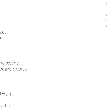
、
る人、
で
ガの中だけで、
んでみてください。
読めます。
になれて