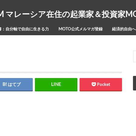
Y-ISM マレーシア在住の起業家＆投資家
書：自分軸で自由に生きる力
MOTO公式メルマガ登録
経済的自由への
はてブ
Pocket