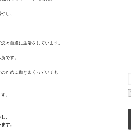
増やし、
て悠々自適に生活をしています。
る所です。
社のために働きまくっていても
、
ます。
やし、
います。