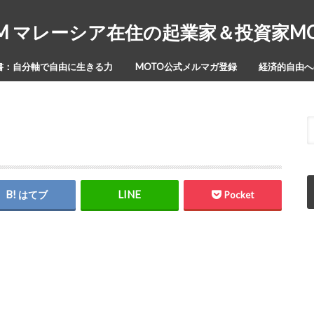
Y-ISM マレーシア在住の起業家＆投資家
書：自分軸で自由に生きる力
MOTO公式メルマガ登録
経済的自由への
はてブ
Pocket