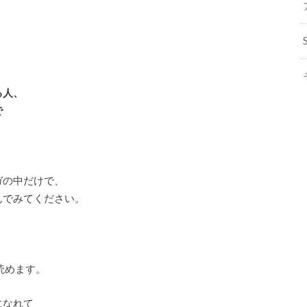
、
る人、
で
ガの中だけで、
んでみてください。
読めます。
になれて