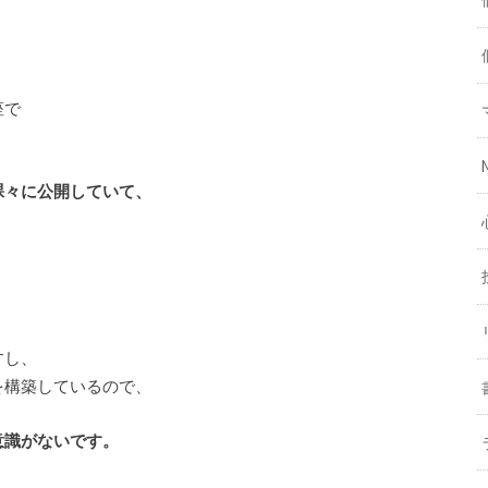
座で
裸々に公開していて、
すし、
を構築しているので、
意識がないです。