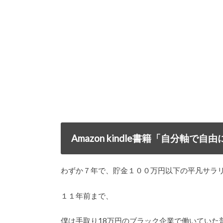
Amazon kindle書籍「自分軸
わずか７年で、貯金１００万円以下の平凡サラ
１１年前まで、
僕は手取り18万円のブラック企業で働いていた