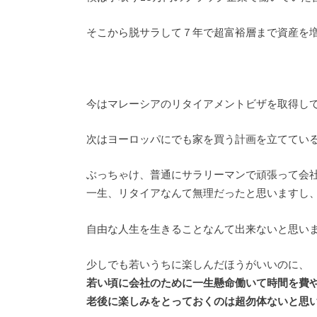
そこから脱サラして７年で超富裕層まで資産を
今はマレーシアのリタイアメントビザを取得し
次はヨーロッパにでも家を買う計画を立ててい
ぶっちゃけ、普通にサラリーマンで頑張って会
一生、リタイアなんて無理だったと思いますし
自由な人生を生きることなんて出来ないと思い
少しでも若いうちに楽しんだほうがいいのに、
若い頃に会社のために一生懸命働いて時間を費
老後に楽しみをとっておくのは超勿体ないと思