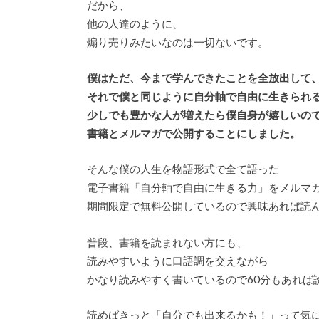
だから、
他の人達のように、
煽り売りみたいなのは一切ないです。
僕はただ、今まで学んできたことを全放出して
それで僕と同じように自分軸で自由に生きられ
少しでも豊かな人が増えたら僕自身が嬉しいの
書籍とメルマガで公開することにしました。
そんな僕の人生を物語形式で全て語った
電子書籍「自分軸で自由に生きる力」をメルマ
期間限定で無料公開しているので興味あれば読
普段、書籍を読まれない方にも、
読みやすいように口語調を交えながら
かなり読みやすく書いているので60分もあれば
読めばきっと「自分でも出来るかも！」って気