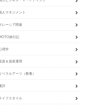
個人マネジメント
マレーシア関連
MOTO旅行記
心理学
投資＆資産運用
リベラルアーツ（教養）
書評
ライフスタイル