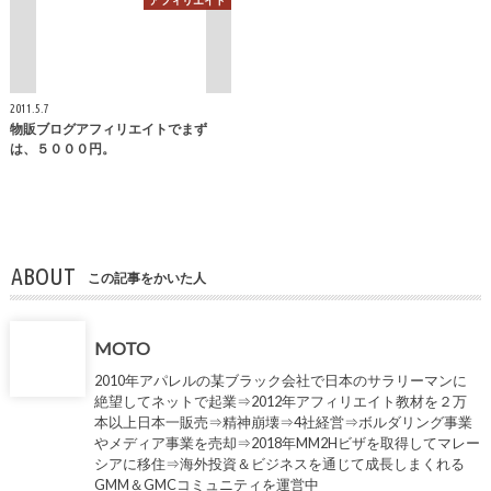
アフィリエイト
2011.5.7
物販ブログアフィリエイトでまず
は、５０００円。
ABOUT
この記事をかいた人
MOTO
2010年アパレルの某ブラック会社で日本のサラリーマンに
絶望してネットで起業⇒2012年アフィリエイト教材を２万
本以上日本一販売⇒精神崩壊⇒4社経営⇒ボルダリング事業
やメディア事業を売却⇒2018年MM2Hビザを取得してマレー
シアに移住⇒海外投資＆ビジネスを通じて成長しまくれる
GMM＆GMCコミュニティを運営中