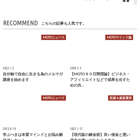
RECOMMEND
こちらの記事も人気です。
MOTOニュース
MOTOマインド論
2022.1.2
2018.5.3
自分軸で自由に生きる為のメルマガ
【MOTO９０日間理論】ビジネス・
講座を始めます
アフィリエイトなどで成果を出すた
めの共…
MOTOニュース
投資＆資産運用
2013.8.19
2021.1.17
学ぶべきは本質マインドとお悩み解
【現代版の錬金術】良い借金と悪い