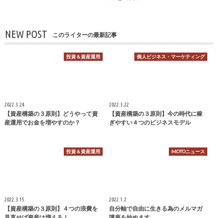
NEW POST
このライターの最新記事
投資＆資産運用
個人ビジネス・マーケティング
2022.3.24
2022.3.22
【資産構築の３原則】どうやって資
【資産構築の３原則】今の時代に稼
産運用でお金を増やすのか？
ぎやすい４つのビジネスモデル
投資＆資産運用
MOTOニュース
2022.3.15
2022.1.2
【資産構築の３原則】４つの浪費を
自分軸で自由に生きる為のメルマガ
見直せば資産は増える！
講座を始めます