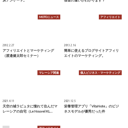
決アンケート。
借金の違いがわかります？
MOTOニュース
アフィリエイト
2012.2.27
2013.2.16
アフィリエイトとマーケティング
簡単に使えるブログサイトアフィリ
（渡邉健太郎セミナー）
エイトのマーケティング。
マレーシア関連
個人ビジネス・マーケティング
2021.4.11
2021.12.5
天空の城ラピュタに憧れて住んだマ
栄養管理アプリ「VitaNote」のビジ
レーシアの自宅（Le Nouvel KL…
ネスモデルが優秀だった件