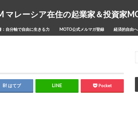
Y-ISM マレーシア在住の起業家＆投資家
書：自分軸で自由に生きる力
MOTO公式メルマガ登録
経済的自由への
はてブ
Pocket