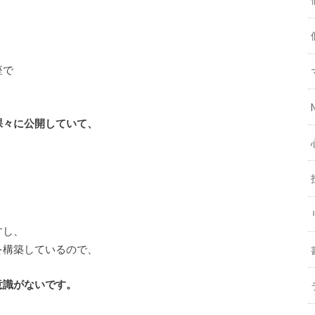
座で
裸々に公開していて、
すし、
を構築しているので、
意識がないです。