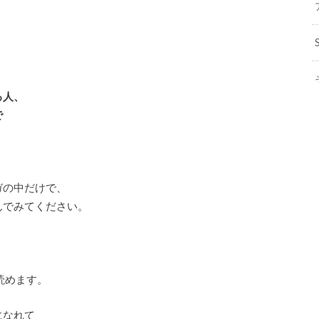
、
る人、
で
ガの中だけで、
んでみてください。
読めます。
になれて