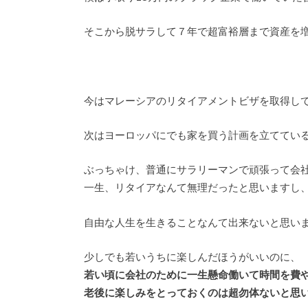
そこから脱サラして７年で超富裕層まで資産を
今はマレーシアのリタイアメントビザを取得し
次はヨーロッパにでも家を買う計画を立ててい
ぶっちゃけ、普通にサラリーマンで頑張って会
一生、リタイアなんて無理だったと思いますし
自由な人生を生きることなんて出来ないと思い
少しでも若いうちに楽しんだほうがいいのに、
若い頃に会社のために一生懸命働いて時間を費
老後に楽しみをとっておくのは超勿体ないと思