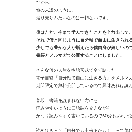
だから、
他の人達のように、
煽り売りみたいなのは一切ないです。
僕はただ、今まで学んできたことを全放出して
それで僕と同じように自分軸で自由に生きられ
少しでも豊かな人が増えたら僕自身が嬉しいの
書籍とメルマガで公開することにしました。
そんな僕の人生を物語形式で全て語った
電子書籍「自分軸で自由に生きる力」をメルマ
期間限定で無料公開しているので興味あれば読
普段、書籍を読まれない方にも、
読みやすいように口語調を交えながら
かなり読みやすく書いているので60分もあれば
読めばきっと「自分でも出来るかも！」って気