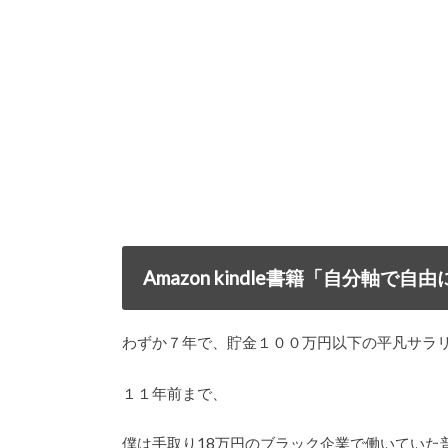
Amazon kindle書籍「自分軸
わずか７年で、貯金１００万円以下の平凡サラ
１１年前まで、
僕は手取り18万円のブラック企業で働いていた