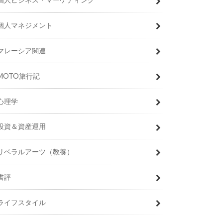
個人マネジメント
マレーシア関連
MOTO旅行記
心理学
投資＆資産運用
リベラルアーツ（教養）
書評
ライフスタイル