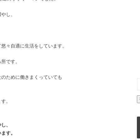
増やし、
て悠々自適に生活をしています。
る所です。
社のために働きまくっていても
、
ます。
やし、
います。