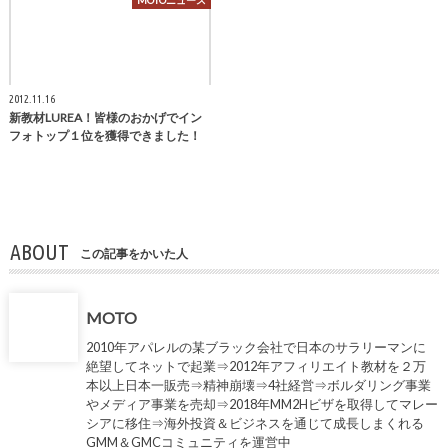
MOTOニュース
2012.11.16
新教材LUREA！皆様のおかげでイン
フォトップ１位を獲得できました！
ABOUT
この記事をかいた人
MOTO
2010年アパレルの某ブラック会社で日本のサラリーマンに
絶望してネットで起業⇒2012年アフィリエイト教材を２万
本以上日本一販売⇒精神崩壊⇒4社経営⇒ボルダリング事業
やメディア事業を売却⇒2018年MM2Hビザを取得してマレー
シアに移住⇒海外投資＆ビジネスを通じて成長しまくれる
GMM＆GMCコミュニティを運営中