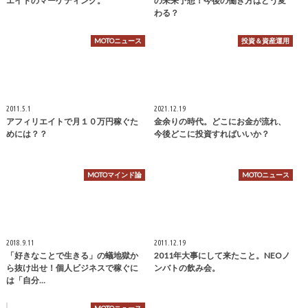
エイトのマーケティング。
の未来予想！今後の働き方はどう変
わる？
MOTOニュース
投資＆資産運用
2011.5.1
2021.12.19
アフィリエイトで月１０万円稼ぐた
金余りの時代。どこにお金が流れ、
めには？？
今後どこに投資すればいいか？
MOTOマインド論
MOTOニュース
2018.9.11
2011.12.19
「好きなことで生きる」の蟻地獄か
2011年大事にして来たこと。NEOノ
ら抜け出せ！個人ビジネスで稼ぐに
ンバトの飲み会。
は「自分…