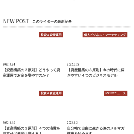
NEW POST
このライターの最新記事
投資＆資産運用
個人ビジネス・マーケティング
2022.3.24
2022.3.22
【資産構築の３原則】どうやって資
【資産構築の３原則】今の時代に稼
産運用でお金を増やすのか？
ぎやすい４つのビジネスモデル
投資＆資産運用
MOTOニュース
2022.3.15
2022.1.2
【資産構築の３原則】４つの浪費を
自分軸で自由に生きる為のメルマガ
見直せば資産は増える！
講座を始めます