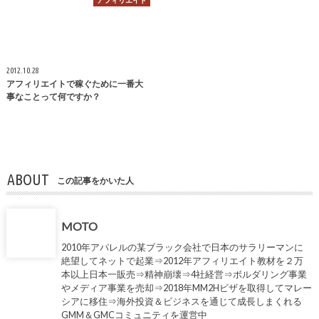
アフィリエイト
2012.10.28
アフィリエイトで稼ぐために一番大
事なことって何ですか？
ABOUT
この記事をかいた人
MOTO
2010年アパレルの某ブラック会社で日本のサラリーマンに
絶望してネットで起業⇒2012年アフィリエイト教材を２万
本以上日本一販売⇒精神崩壊⇒4社経営⇒ボルダリング事業
やメディア事業を売却⇒2018年MM2Hビザを取得してマレー
シアに移住⇒海外投資＆ビジネスを通じて成長しまくれる
GMM＆GMCコミュニティを運営中