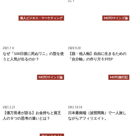
た！
個人ビジネス・マーケティング
MOTOマインド論
2021.7.4
2020.9.20
なぜ「100日後に死ぬワニ」の型を使
【脱・他人軸】自由に生きるための
うと人気が出るのか？
「自分軸」の作り方５STEP
MOTOマインド論
MOTO旅行記
2021.2.21
2012.10.10
【億万長者が語る】お金持ちと貧乏
日本最南端（波照間島）で一人旅し
人の９つの思考の違いとは？
ながらアフィリエイト。