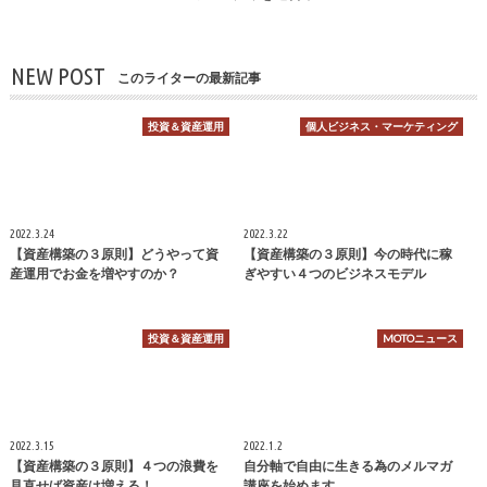
NEW POST
このライターの最新記事
投資＆資産運用
個人ビジネス・マーケティング
2022.3.24
2022.3.22
【資産構築の３原則】どうやって資
【資産構築の３原則】今の時代に稼
産運用でお金を増やすのか？
ぎやすい４つのビジネスモデル
投資＆資産運用
MOTOニュース
2022.3.15
2022.1.2
【資産構築の３原則】４つの浪費を
自分軸で自由に生きる為のメルマガ
見直せば資産は増える！
講座を始めます