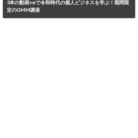
3本の動画+αで令和時代の個人ビジネスを学ぶ！期間限
定のGMM講座