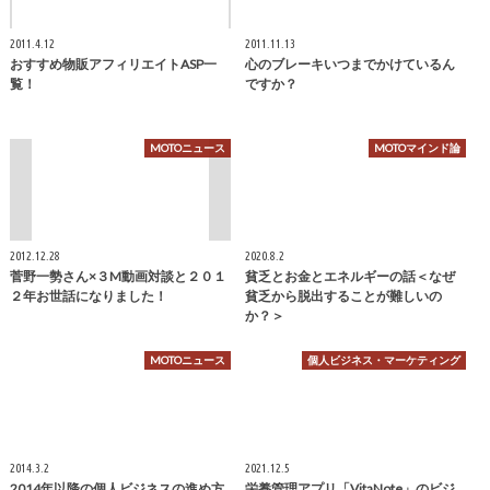
2011.4.12
2011.11.13
おすすめ物販アフィリエイトASP一
心のブレーキいつまでかけているん
覧！
ですか？
MOTOニュース
MOTOマインド論
2012.12.28
2020.8.2
菅野一勢さん×３M動画対談と２０１
貧乏とお金とエネルギーの話＜なぜ
２年お世話になりました！
貧乏から脱出することが難しいの
か？＞
MOTOニュース
個人ビジネス・マーケティング
2014.3.2
2021.12.5
2014年以降の個人ビジネスの進め方
栄養管理アプリ「VitaNote」のビジ