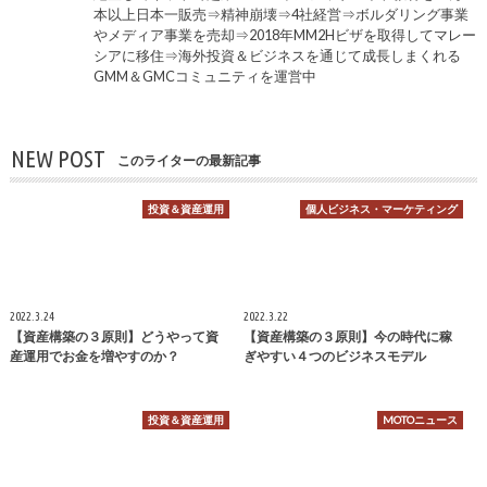
本以上日本一販売⇒精神崩壊⇒4社経営⇒ボルダリング事業
やメディア事業を売却⇒2018年MM2Hビザを取得してマレー
シアに移住⇒海外投資＆ビジネスを通じて成長しまくれる
GMM＆GMCコミュニティを運営中
NEW POST
このライターの最新記事
投資＆資産運用
個人ビジネス・マーケティング
2022.3.24
2022.3.22
【資産構築の３原則】どうやって資
【資産構築の３原則】今の時代に稼
産運用でお金を増やすのか？
ぎやすい４つのビジネスモデル
投資＆資産運用
MOTOニュース