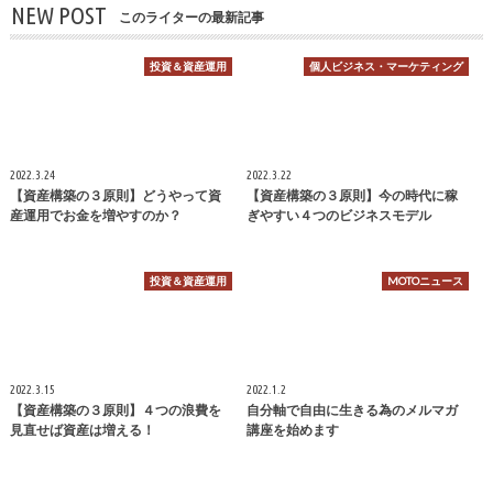
NEW POST
このライターの最新記事
投資＆資産運用
個人ビジネス・マーケティング
2022.3.24
2022.3.22
【資産構築の３原則】どうやって資
【資産構築の３原則】今の時代に稼
産運用でお金を増やすのか？
ぎやすい４つのビジネスモデル
投資＆資産運用
MOTOニュース
2022.3.15
2022.1.2
【資産構築の３原則】４つの浪費を
自分軸で自由に生きる為のメルマガ
見直せば資産は増える！
講座を始めます