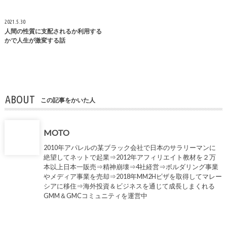
2021.5.30
人間の性質に支配されるか利用する
かで人生が激変する話
ABOUT
この記事をかいた人
MOTO
2010年アパレルの某ブラック会社で日本のサラリーマンに
絶望してネットで起業⇒2012年アフィリエイト教材を２万
本以上日本一販売⇒精神崩壊⇒4社経営⇒ボルダリング事業
やメディア事業を売却⇒2018年MM2Hビザを取得してマレー
シアに移住⇒海外投資＆ビジネスを通じて成長しまくれる
GMM＆GMCコミュニティを運営中