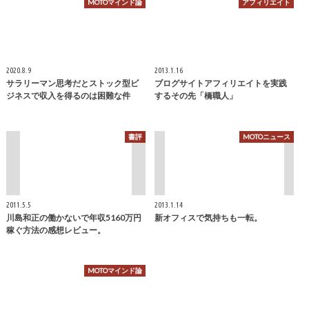
MOTOマインド論
アフィリエイト
2020.8.9
2013.1.16
サラリーマン思考だとストック型ビ
ブログサイトアフィリエイトを実践
ジネスで収入を得るのは困難な件
するその先「橋職人」
書評
MOTOニュース
2011.5.5
2013.1.14
川島和正の働かないで年収5160万円
新オフィスで気持ちも一転。
稼ぐ方法の感想レビュー。
MOTOマインド論