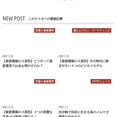
NEW POST
このライターの最新記事
投資＆資産運用
個人ビジネス・マーケティング
2022.3.24
2022.3.22
【資産構築の３原則】どうやって資
【資産構築の３原則】今の時代に稼
産運用でお金を増やすのか？
ぎやすい４つのビジネスモデル
投資＆資産運用
MOTOニュース
2022.3.15
2022.1.2
【資産構築の３原則】４つの浪費を
自分軸で自由に生きる為のメルマガ
見直せば資産は増える！
講座を始めます