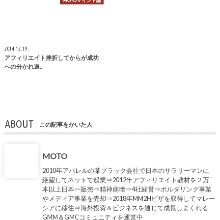
MOTOマインド論
2014.12.19
アフィリエイト挫折してからが成功
への分かれ道。
ABOUT
この記事をかいた人
MOTO
2010年アパレルの某ブラック会社で日本のサラリーマンに
絶望してネットで起業⇒2012年アフィリエイト教材を２万
本以上日本一販売⇒精神崩壊⇒4社経営⇒ボルダリング事業
やメディア事業を売却⇒2018年MM2Hビザを取得してマレー
シアに移住⇒海外投資＆ビジネスを通じて成長しまくれる
GMM＆GMCコミュニティを運営中