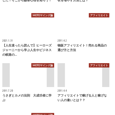
した！そこから顧客心理を知ろう！
収を増やす方法とは？
MOTOマインド論
アフィリエイト
2021.1.31
2011.4.2
【人生迷ったら読んで】ヒーローズ
物販アフィリエイト！売れる商品の
ジャーニーから学ぶ人生やビジネス
選び方と方法
の岐路の…
MOTOマインド論
アフィリエイト
2011.7.20
2011.4.4
うさぎとカメの法則 大成功者に学
アフィリエイトで稼げる人と稼げな
ぶ
い人の違いとは？？