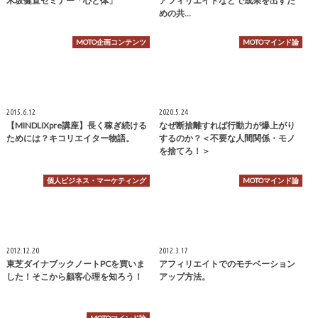
木坂健宣セミナー「心と体」
アフィリエイトなどで成果を出すた
めの共…
MOTO企画コンテンツ
MOTOマインド論
2015.6.12
2020.5.24
【MINDLIXpre講座】長く稼ぎ続ける
なぜ断捨離すれば行動力が爆上がり
ためには？キコリエイター物語。
するのか？＜不要な人間関係・モノ
を捨てろ！＞
個人ビジネス・マーケティング
MOTOマインド論
2012.12.20
2012.3.17
東芝ダイナブックノートPCを買いま
アフィリエイトでのモチベーション
した！そこから顧客心理を知ろう！
アップ方法。