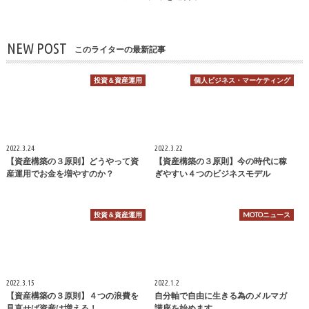
NEW POST
このライターの最新記事
投資＆資産運用
個人ビジネス・マーケティング
2022.3.24
2022.3.22
【資産構築の３原則】どうやって資
【資産構築の３原則】今の時代に稼
産運用でお金を増やすのか？
ぎやすい４つのビジネスモデル
投資＆資産運用
MOTOニュース
2022.3.15
2022.1.2
【資産構築の３原則】４つの浪費を
自分軸で自由に生きる為のメルマガ
見直せば資産は増える！
講座を始めます