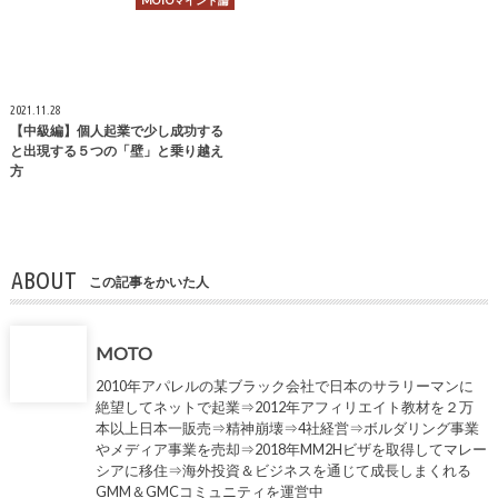
MOTOマインド論
2021.11.28
【中級編】個人起業で少し成功する
と出現する５つの「壁」と乗り越え
方
ABOUT
この記事をかいた人
MOTO
2010年アパレルの某ブラック会社で日本のサラリーマンに
絶望してネットで起業⇒2012年アフィリエイト教材を２万
本以上日本一販売⇒精神崩壊⇒4社経営⇒ボルダリング事業
やメディア事業を売却⇒2018年MM2Hビザを取得してマレー
シアに移住⇒海外投資＆ビジネスを通じて成長しまくれる
GMM＆GMCコミュニティを運営中