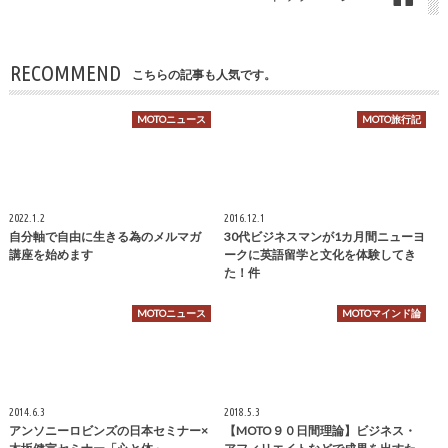
RECOMMEND
こちらの記事も人気です。
MOTOニュース
MOTO旅行記
2022.1.2
2016.12.1
自分軸で自由に生きる為のメルマガ
30代ビジネスマンが1カ月間ニューヨ
講座を始めます
ークに英語留学と文化を体験してき
た！件
MOTOニュース
MOTOマインド論
2014.6.3
2018.5.3
アンソニーロビンズの日本セミナー×
【MOTO９０日間理論】ビジネス・