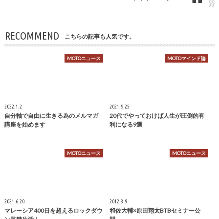
RECOMMEND
こちらの記事も人気です。
MOTOニュース
MOTOマインド論
2022.1.2
2021.9.25
自分軸で自由に生きる為のメルマガ
20代でやっておけば人生が圧倒的有
講座を始めます
利になる9選
MOTOニュース
MOTOニュース
2021.6.20
2012.8.9
マレーシア400日を超えるロックダウ
和佐大輔×原田翔太BTBセミナー公