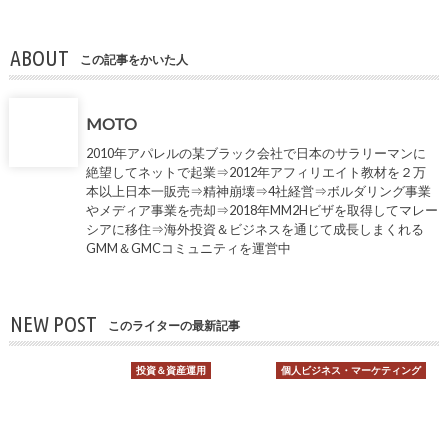
ABOUT
この記事をかいた人
MOTO
2010年アパレルの某ブラック会社で日本のサラリーマンに
絶望してネットで起業⇒2012年アフィリエイト教材を２万
本以上日本一販売⇒精神崩壊⇒4社経営⇒ボルダリング事業
やメディア事業を売却⇒2018年MM2Hビザを取得してマレー
シアに移住⇒海外投資＆ビジネスを通じて成長しまくれる
GMM＆GMCコミュニティを運営中
NEW POST
このライターの最新記事
投資＆資産運用
個人ビジネス・マーケティング