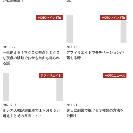
ン監禁生活！
開。
MOTOマインド論
MOTOマインド論
2021.7.25
2011.3.6
一生使える！マクロな視点とミクロ
アフィリエイトでモチベーションが
な視点の移動でお金も自由も得られ
落ちる時
る話
アフィリエイト
MOTOニュース
2012.12.17
2011.5.11
ルレアLUREA実践者で１ヶ月６５万
休日に副業で稼げる３種類の方法を
超え！とその反面・・・
公開！