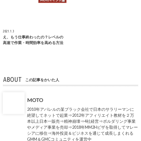
MOTOマインド論
2021.1.3
え、もう仕事終わったの？レベルの
高速で作業・時間効率を高める方法
ABOUT
この記事をかいた人
MOTO
2010年アパレルの某ブラック会社で日本のサラリーマンに
絶望してネットで起業⇒2012年アフィリエイト教材を２万
本以上日本一販売⇒精神崩壊⇒4社経営⇒ボルダリング事業
やメディア事業を売却⇒2018年MM2Hビザを取得してマレー
シアに移住⇒海外投資＆ビジネスを通じて成長しまくれる
GMM＆GMCコミュニティを運営中