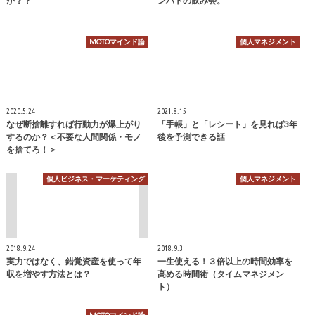
か？？
ンバトの飲み会。
MOTOマインド論
個人マネジメント
2020.5.24
2021.8.15
なぜ断捨離すれば行動力が爆上がり
「手帳」と「レシート」を見れば3年
するのか？＜不要な人間関係・モノ
後を予測できる話
を捨てろ！＞
個人ビジネス・マーケティング
個人マネジメント
2018.9.24
2018.9.3
実力ではなく、錯覚資産を使って年
一生使える！３倍以上の時間効率を
収を増やす方法とは？
高める時間術（タイムマネジメン
ト）