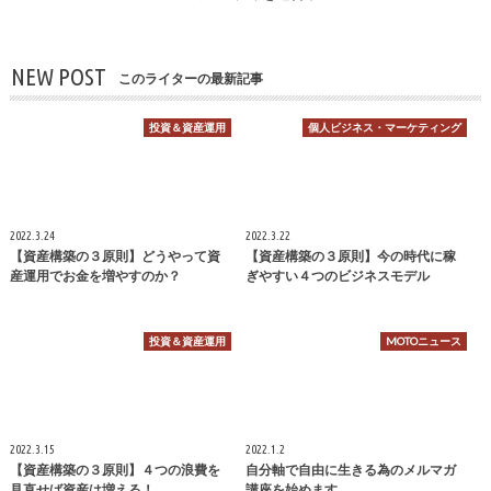
NEW POST
このライターの最新記事
投資＆資産運用
個人ビジネス・マーケティング
2022.3.24
2022.3.22
【資産構築の３原則】どうやって資
【資産構築の３原則】今の時代に稼
産運用でお金を増やすのか？
ぎやすい４つのビジネスモデル
投資＆資産運用
MOTOニュース
2022.3.15
2022.1.2
【資産構築の３原則】４つの浪費を
自分軸で自由に生きる為のメルマガ
見直せば資産は増える！
講座を始めます