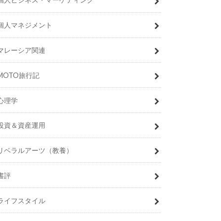
個人マネジメント
マレーシア関連
MOTO旅行記
心理学
投資＆資産運用
リベラルアーツ（教養）
書評
ライフスタイル