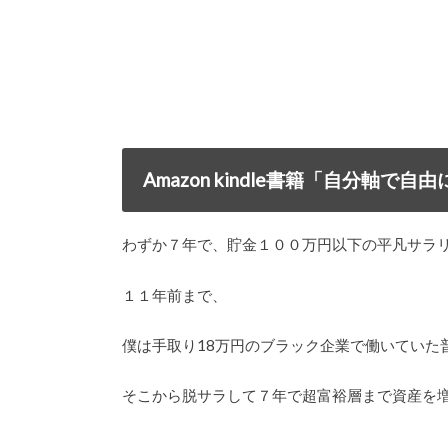
Amazon kindle書籍「自分軸
わずか７年で、貯金１００万円以下の平凡サラ
１１年前まで、
僕は手取り18万円のブラック企業で働いていた
そこから脱サラして７年で超富裕層まで資産を