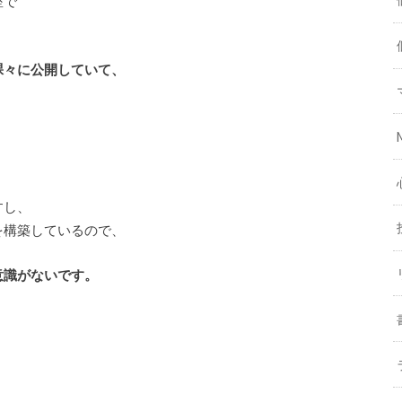
座で
裸々に公開していて、
すし、
を構築しているので、
意識がないです。