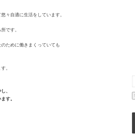
て悠々自適に生活をしています。
る所です。
社のために働きまくっていても
、
ます。
やし、
います。