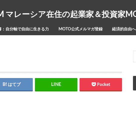
Y-ISM マレーシア在住の起業家＆投資家
書：自分軸で自由に生きる力
MOTO公式メルマガ登録
経済的自由への
はてブ
Pocket