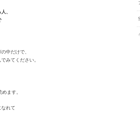
、
る人、
で
ガの中だけで、
んでみてください。
読めます。
になれて
。