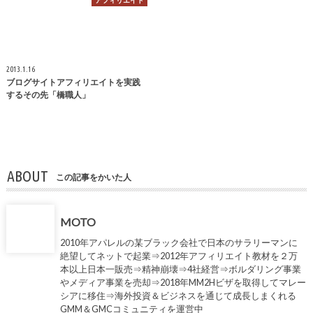
アフィリエイト
2013.1.16
ブログサイトアフィリエイトを実践
するその先「橋職人」
ABOUT
この記事をかいた人
MOTO
2010年アパレルの某ブラック会社で日本のサラリーマンに
絶望してネットで起業⇒2012年アフィリエイト教材を２万
本以上日本一販売⇒精神崩壊⇒4社経営⇒ボルダリング事業
やメディア事業を売却⇒2018年MM2Hビザを取得してマレー
シアに移住⇒海外投資＆ビジネスを通じて成長しまくれる
GMM＆GMCコミュニティを運営中