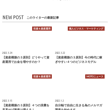
NEW POST
このライターの最新記事
投資＆資産運用
個人ビジネス・マーケティング
2022.3.24
2022.3.22
【資産構築の３原則】どうやって資
【資産構築の３原則】今の時代に稼
産運用でお金を増やすのか？
ぎやすい４つのビジネスモデル
投資＆資産運用
MOTOニュース
2022.3.15
2022.1.2
【資産構築の３原則】４つの浪費を
自分軸で自由に生きる為のメルマガ
見直せば資産は増える！
講座を始めます