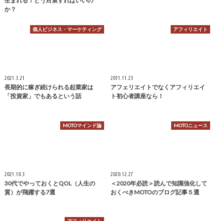
生まれる！どう対策すればいいの
か？
個人ビジネス・マーケティング
アフィリエイト
2021.3.21
2011.11.23
長期的に稼ぎ続けられる起業家は
アフェリエイトでなくアフィリエイ
「投資家」でもあるという話
ト初心者講座なら！
MOTOマインド論
MOTOニュース
2021.10.3
2020.12.27
30代でやっておくとQOL（人生の
＜2020年必読＞読んで知識強化して
質）が飛躍する7選
おくべきMOTOのブログ記事５選