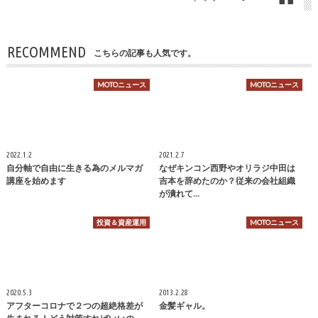
RECOMMEND
こちらの記事も人気です。
MOTOニュース
MOTOニュース
2022.1.2
2021.2.7
自分軸で自由に生きる為のメルマガ
なぜキンコン西野やオリラジ中田は
講座を始めます
吉本を辞めたのか？従来の会社組織
が潰れて…
投資＆資産運用
MOTOニュース
2020.5.3
2013.2.28
アフターコロナで２つの超絶格差が
金髪ギャル。