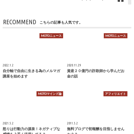
RECOMMEND
こちらの記事も人気です。
MOTOニュース
MOTOニュース
2022.1.2
2020.11.29
自分軸で自由に生きる為のメルマガ
資産２０億円の詐欺師から学んだお
講座を始めます
金の話
MOTOマインド論
アフィリエイト
2021.5.2
2011.5.2
怒りは行動力の源泉！ネガティブな
無料ブログで初報酬を目指しません