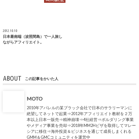
MOTO旅行記
2012.10.10
日本最南端（波照間島）で一人旅し
ながらアフィリエイト。
ABOUT
この記事をかいた人
MOTO
2010年アパレルの某ブラック会社で日本のサラリーマンに
絶望してネットで起業⇒2012年アフィリエイト教材を２万
本以上日本一販売⇒精神崩壊⇒4社経営⇒ボルダリング事業
やメディア事業を売却⇒2018年MM2Hビザを取得してマレー
シアに移住⇒海外投資＆ビジネスを通じて成長しまくれる
GMM＆GMCコミュニティを運営中