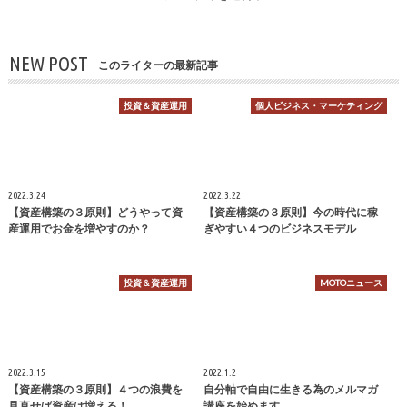
NEW POST
このライターの最新記事
投資＆資産運用
個人ビジネス・マーケティング
2022.3.24
2022.3.22
【資産構築の３原則】どうやって資
【資産構築の３原則】今の時代に稼
産運用でお金を増やすのか？
ぎやすい４つのビジネスモデル
投資＆資産運用
MOTOニュース
2022.3.15
2022.1.2
【資産構築の３原則】４つの浪費を
自分軸で自由に生きる為のメルマガ
見直せば資産は増える！
講座を始めます