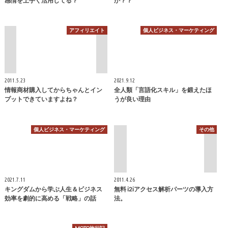
感情を上手く活用してる？
か？？
アフィリエイト
個人ビジネス・マーケティング
2011.5.23
2021.9.12
情報商材購入してからちゃんとイン
全人類「言語化スキル」を鍛えたほ
プットできていますよね？
うが良い理由
個人ビジネス・マーケティング
その他
2021.7.11
2011.4.26
キングダムから学ぶ人生＆ビジネス
無料 i2iアクセス解析パーツの導入方
効率を劇的に高める「戦略」の話
法。