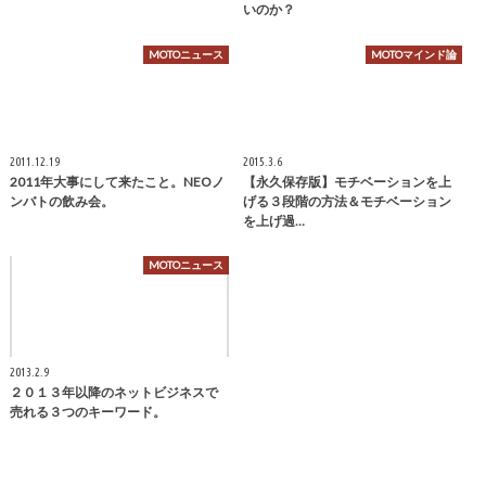
いのか？
MOTOニュース
MOTOマインド論
2011.12.19
2015.3.6
2011年大事にして来たこと。NEOノ
【永久保存版】モチベーションを上
ンバトの飲み会。
げる３段階の方法＆モチベーション
を上げ過…
MOTOニュース
2013.2.9
２０１３年以降のネットビジネスで
売れる３つのキーワード。