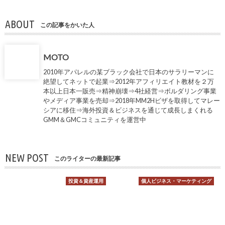
ABOUT
この記事をかいた人
MOTO
2010年アパレルの某ブラック会社で日本のサラリーマンに
絶望してネットで起業⇒2012年アフィリエイト教材を２万
本以上日本一販売⇒精神崩壊⇒4社経営⇒ボルダリング事業
やメディア事業を売却⇒2018年MM2Hビザを取得してマレー
シアに移住⇒海外投資＆ビジネスを通じて成長しまくれる
GMM＆GMCコミュニティを運営中
NEW POST
このライターの最新記事
投資＆資産運用
個人ビジネス・マーケティング