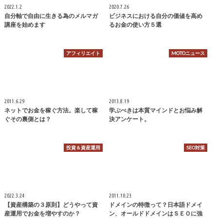
2022.1.2
2020.7.26
自分軸で自由に生きる為のメルマガ
ビジネスにおける自分の価値を高め
講座を始めます
るお金の使い方５選
アフィリエイト
MOTOニュース
2011.6.29
2013.8.19
ネットでお金を稼ぐ方法。楽して稼
学ぶべきは本質マインドとお悩み解
ぐその裏側とは？
決アンケート。
投資＆資産運用
SEO対策
2022.3.24
2011.10.23
【資産構築の３原則】どうやって資
ドメインの特徴って？日本語ドメイ
産運用でお金を増やすのか？
ン、オールドドメインはＳＥＯに強