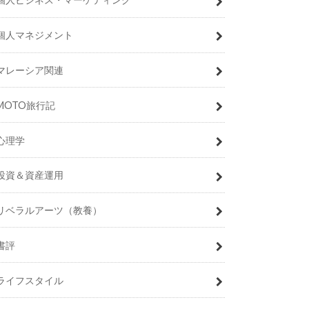
個人マネジメント
マレーシア関連
MOTO旅行記
心理学
投資＆資産運用
リベラルアーツ（教養）
書評
ライフスタイル