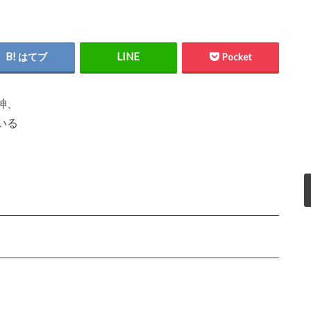
はてブ
Pocket
神、
いる