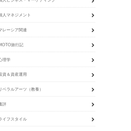
個人マネジメント
マレーシア関連
MOTO旅行記
心理学
投資＆資産運用
リベラルアーツ（教養）
書評
ライフスタイル