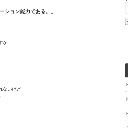
ーション能力である。」
すが
れないけど
・